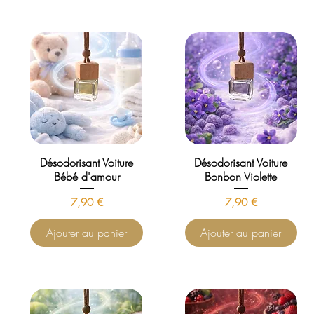
Désodorisant Voiture
Désodorisant Voiture
Bébé d'amour
Bonbon Violette
Prix
Prix
7,90 €
7,90 €
Ajouter au panier
Ajouter au panier