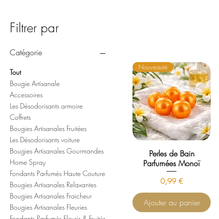
Filtrer par
Catégorie
Nouveauté
Tout
Bougie Artisanale
Accessoires
Les Désodorisants armoire
Coffrets
Bougies Artisanales Fruitées
Les Désodorisants voiture
Bougies Artisanales Gourmandes
Perles de Bain
Home Spray
Parfumées Monoï
Fondants Parfumés Haute Couture
Prix
0,99 €
Bougies Artisanales Relaxantes
Bougies Artisanales Fraicheur
Ajouter au panier
Bougies Artisanales Fleuries
Fondants Parfumés Fleuris & Fruités