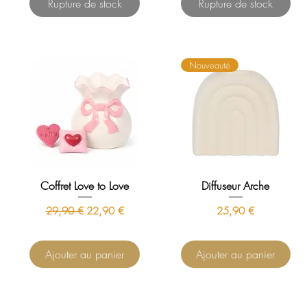
Rupture de stock
Rupture de stock
Nouveauté
Coffret Love to Love
Diffuseur Arche
Prix original
Prix promotionnel
Prix
29,90 €
22,90 €
25,90 €
Ajouter au panier
Ajouter au panier