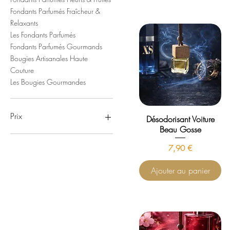
Fondants Parfumés Fraîcheur &
Relaxants
Les Fondants Parfumés
Fondants Parfumés Gourmands
Bougies Artisanales Haute
Couture
Les Bougies Gourmandes
Prix
Désodorisant Voiture
Beau Gosse
0 €
50 €
Prix
7,90 €
Ajouter au panier