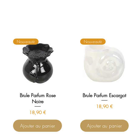
Nouveauté
Nouveauté
Brule Parfum Rose
Brule Parfum Escargot
Noire
Prix
18,90 €
Prix
18,90 €
Ajouter au panier
Ajouter au panier