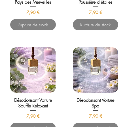
Pays des Merveilles
Poussière d'étoiles
Prix
Prix
7,90 €
7,90 €
Rupture de stock
Rupture de stock
Désodorisant Voiture
Désodorisant Voiture
Souffle Relaxant
Spa
Prix
Prix
7,90 €
7,90 €