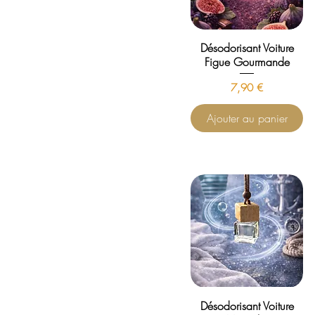
Désodorisant Voiture
Figue Gourmande
Prix
7,90 €
Ajouter au panier
Désodorisant Voiture