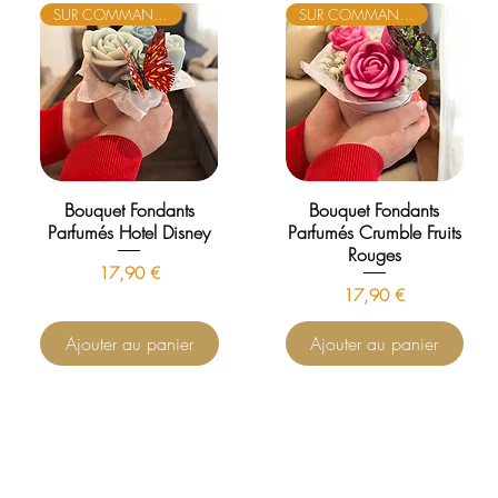
SUR COMMANDE
SUR COMMANDE
Bouquet Fondants
Bouquet Fondants
Parfumés Hotel Disney
Parfumés Crumble Fruits
Rouges
Prix
17,90 €
Prix
17,90 €
Ajouter au panier
Ajouter au panier