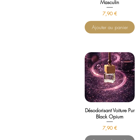
Masculin
Prix
7,90 €
Ajouter au panier
Désodorisant Voiture Pur
Black Opium
Prix
7,90 €