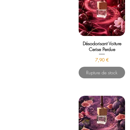
Désodorisant Voiture
Cerise Perdue
Prix
7,90 €
Rupture de stock