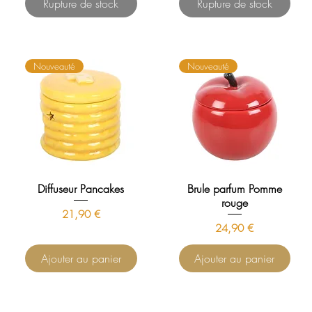
Rupture de stock
Rupture de stock
Nouveauté
Nouveauté
Diffuseur Pancakes
Brule parfum Pomme
rouge
Prix
21,90 €
Prix
24,90 €
Ajouter au panier
Ajouter au panier