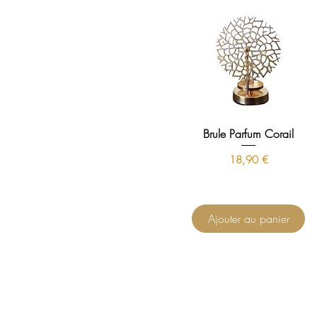
Brule Parfum Corail
Prix
18,90 €
Ajouter au panier