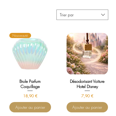
Trier par
Nouveauté
Brule Parfum
Désodorisant Voiture
Coquillage
Hotel Disney
Prix
Prix
18,90 €
7,90 €
Ajouter au panier
Ajouter au panier