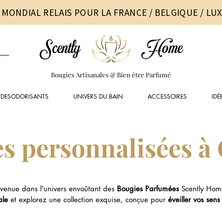
 MONDIAL RELAIS POUR LA FRANCE / BELGIQUE / L
Scently
Home
Bougies Artisanales & Bien être Parfumé
DESODORISANTS
UNIVERS DU BAIN
ACCESSOIRES
IDÉ
s personnalisées à
venue dans l'univers envoûtant des
Bougies Parfumées
Scently Hom
ale
et explorez une collection exquise, conçue pour
éveiller vos sens