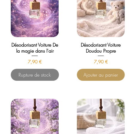
Désodorisant Voiture De
Désodorisant Voiture
la magie dans l'air
Doudou Propre
Prix
Prix
7,90 €
7,90 €
Rupture de stock
Ajouter au panier