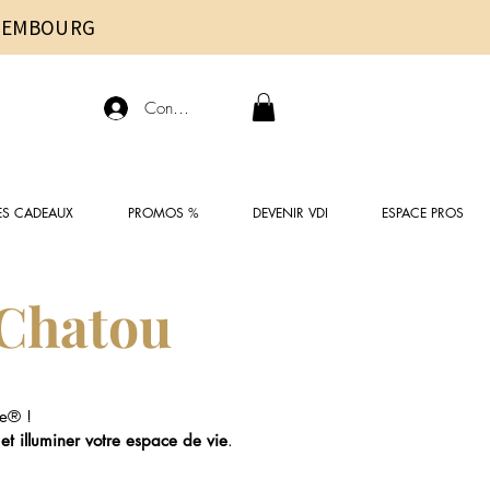
UXEMBOURG
Connexion
ES CADEAUX
PROMOS %
DEVENIR VDI
ESPACE PROS
 Chatou
e® !
 et illuminer votre espace de vie
.