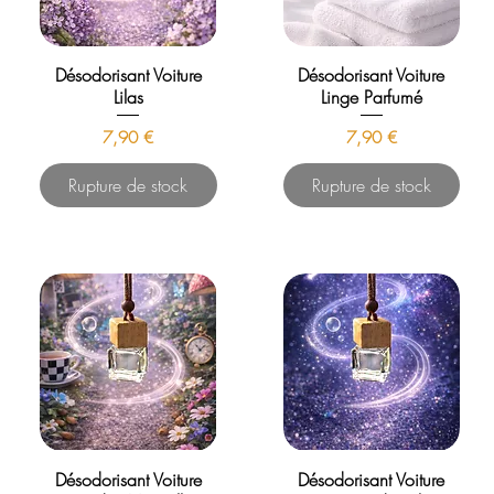
Désodorisant Voiture
Désodorisant Voiture
Lilas
Linge Parfumé
Prix
Prix
7,90 €
7,90 €
Rupture de stock
Rupture de stock
Désodorisant Voiture
Désodorisant Voiture