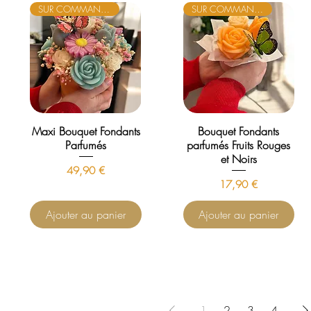
SUR COMMANDE
SUR COMMANDE
Maxi Bouquet Fondants
Bouquet Fondants
Parfumés
parfumés Fruits Rouges
et Noirs
Prix
49,90 €
Prix
17,90 €
Ajouter au panier
Ajouter au panier
1
2
3
4