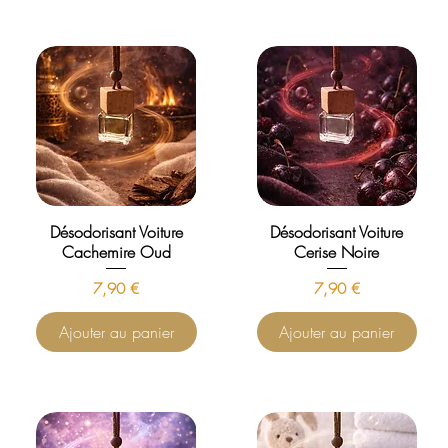
Désodorisant Voiture
Désodorisant Voiture
Cachemire Oud
Cerise Noire
Prix
Prix
7,90 €
7,90 €
Ajouter au panier
Ajouter au panier