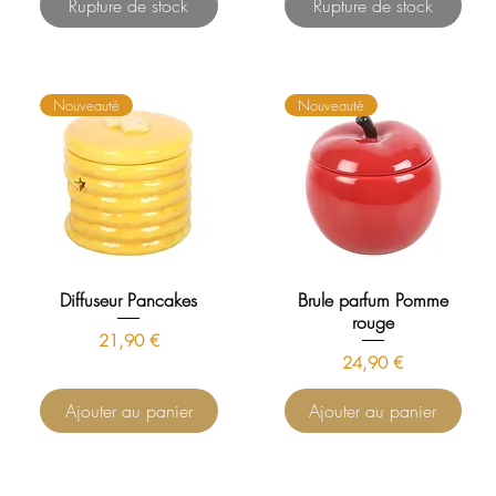
Rupture de stock
Rupture de stock
Nouveauté
Nouveauté
Diffuseur Pancakes
Brule parfum Pomme
rouge
Prix
21,90 €
Prix
24,90 €
Ajouter au panier
Ajouter au panier