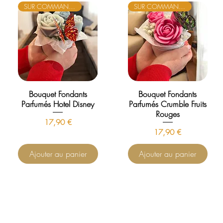
SUR COMMANDE
SUR COMMANDE
Bouquet Fondants
Bouquet Fondants
Parfumés Hotel Disney
Parfumés Crumble Fruits
Rouges
Prix
17,90 €
Prix
17,90 €
Ajouter au panier
Ajouter au panier