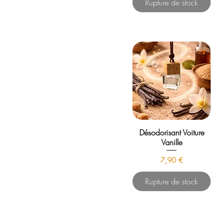
Rupture de stock
Désodorisant Voiture
Vanille
Prix
7,90 €
Rupture de stock