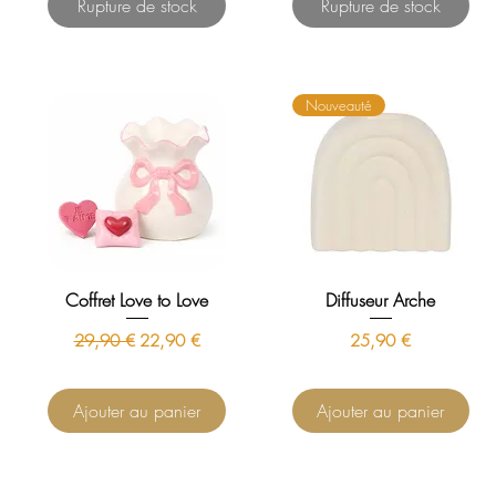
Rupture de stock
Rupture de stock
Nouveauté
Coffret Love to Love
Diffuseur Arche
Prix original
Prix promotionnel
Prix
29,90 €
22,90 €
25,90 €
Ajouter au panier
Ajouter au panier