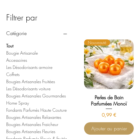
Filtrer par
Catégorie
Nouveauté
Tout
Bougie Artisanale
Accessoires
Les Désodorisants armoire
Coffrets
Bougies Artisanales Fruitées
Les Désodorisants voiture
Bougies Artisanales Gourmandes
Perles de Bain
Home Spray
Parfumées Monoï
Fondants Parfumés Haute Couture
Prix
0,99 €
Bougies Artisanales Relaxantes
Bougies Artisanales Fraicheur
Ajouter au panier
Bougies Artisanales Fleuries
Fondants Parfumés Fleuris & Fruités