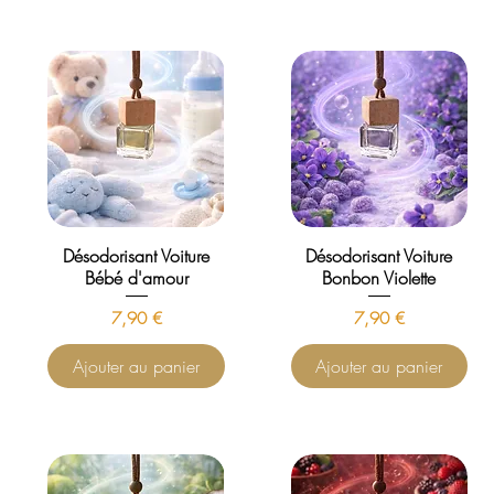
Désodorisant Voiture
Désodorisant Voiture
Bébé d'amour
Bonbon Violette
Prix
Prix
7,90 €
7,90 €
Ajouter au panier
Ajouter au panier