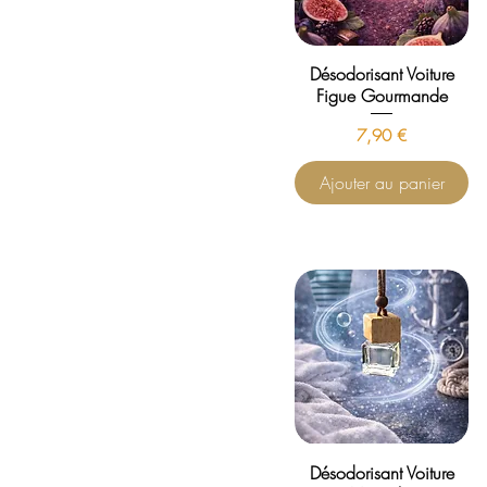
Désodorisant Voiture
Figue Gourmande
Prix
7,90 €
Ajouter au panier
Désodorisant Voiture