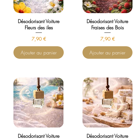
Désodorisant Voiture
Désodorisant Voiture
Fleurs des iles
Fraises des Bois
Prix
Prix
7,90 €
7,90 €
Ajouter au panier
Ajouter au panier
Désodorisant Voiture
Désodorisant Voiture