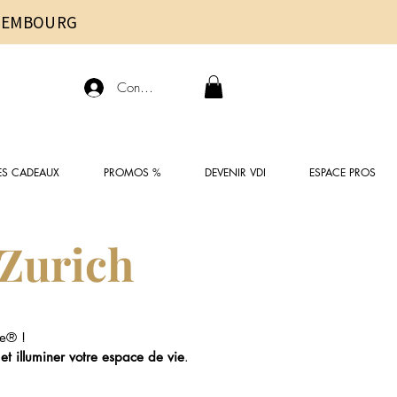
UXEMBOURG
Connexion
ES CADEAUX
PROMOS %
DEVENIR VDI
ESPACE PROS
 Zurich
e® !
 et illuminer votre espace de vie
.