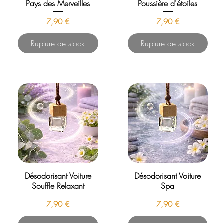
Pays des Merveilles
Poussière d'étoiles
Prix
Prix
7,90 €
7,90 €
Rupture de stock
Rupture de stock
Désodorisant Voiture
Désodorisant Voiture
Souffle Relaxant
Spa
Prix
Prix
7,90 €
7,90 €