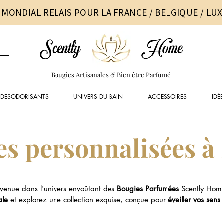
 MONDIAL RELAIS POUR LA FRANCE / BELGIQUE / L
Scently
Home
Bougies Artisanales & Bien être Parfumé
DESODORISANTS
UNIVERS DU BAIN
ACCESSOIRES
IDÉ
s personnalisées à
venue dans l'univers envoûtant des
Bougies Parfumées
Scently Hom
ale
et explorez une collection exquise, conçue pour
éveiller vos sens