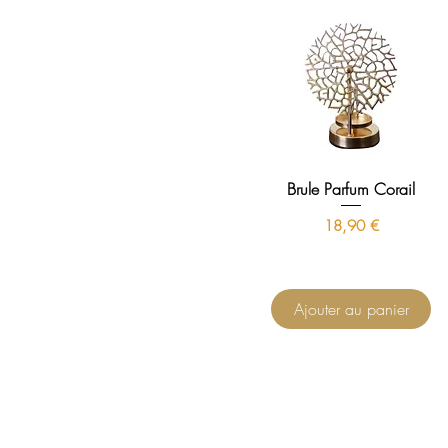
Brule Parfum Corail
Prix
18,90 €
Ajouter au panier