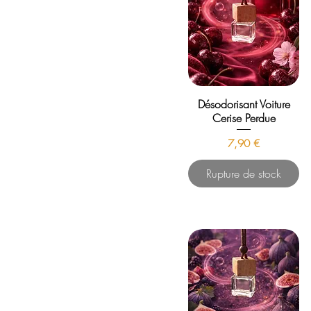
Désodorisant Voiture
Cerise Perdue
Prix
7,90 €
Rupture de stock