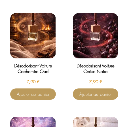
Désodorisant Voiture
Désodorisant Voiture
Cachemire Oud
Cerise Noire
Prix
Prix
7,90 €
7,90 €
Ajouter au panier
Ajouter au panier