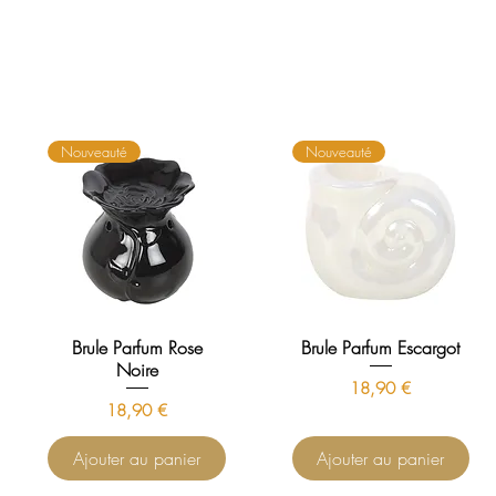
Nouveauté
Nouveauté
Brule Parfum Rose
Brule Parfum Escargot
Noire
Prix
18,90 €
Prix
18,90 €
Ajouter au panier
Ajouter au panier