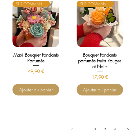
SUR COMMANDE
SUR COMMANDE
Maxi Bouquet Fondants
Bouquet Fondants
Parfumés
parfumés Fruits Rouges
et Noirs
Prix
49,90 €
Prix
17,90 €
Ajouter au panier
Ajouter au panier
1
2
3
4