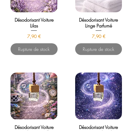
Désodorisant Voiture
Désodorisant Voiture
Lilas
Linge Parfumé
Prix
Prix
7,90 €
7,90 €
Rupture de stock
Rupture de stock
Désodorisant Voiture
Désodorisant Voiture