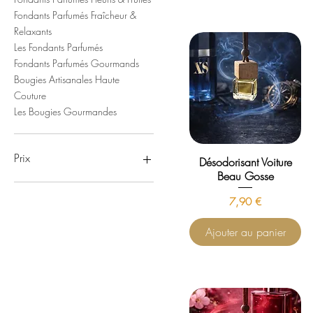
Fondants Parfumés Fraîcheur &
Relaxants
Les Fondants Parfumés
Fondants Parfumés Gourmands
Bougies Artisanales Haute
Couture
Les Bougies Gourmandes
Prix
Désodorisant Voiture
Beau Gosse
0 €
50 €
Prix
7,90 €
Ajouter au panier