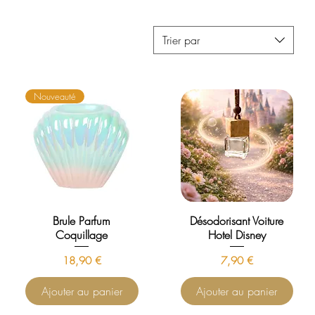
Trier par
Nouveauté
Brule Parfum
Désodorisant Voiture
Coquillage
Hotel Disney
Prix
Prix
18,90 €
7,90 €
Ajouter au panier
Ajouter au panier