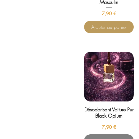
Masculin
Prix
7,90 €
Ajouter au panier
Désodorisant Voiture Pur
Black Opium
Prix
7,90 €