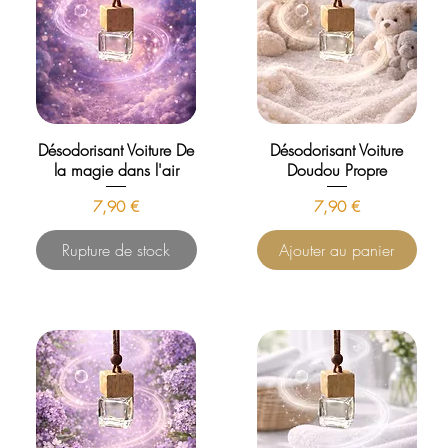
Désodorisant Voiture De
Désodorisant Voiture
la magie dans l'air
Doudou Propre
Prix
Prix
7,90 €
7,90 €
Rupture de stock
Ajouter au panier