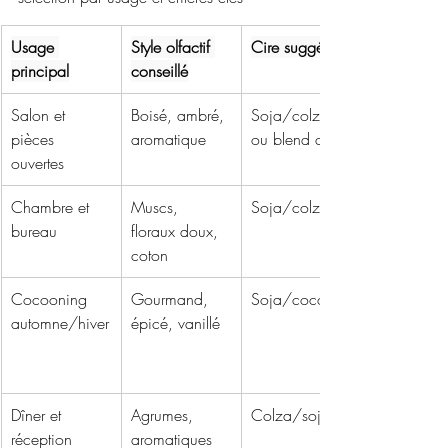
Usage 
Style olfactif 
Cire suggérée
principal
conseillé
Salon et 
Boisé, ambré, 
Soja/colza 
pièces 
aromatique
ou blend coco
ouvertes
Chambre et 
Muscs, 
Soja/colza
bureau
floraux doux, 
coton
Cocooning 
Gourmand, 
Soja/coco
automne/hiver
épicé, vanillé
Dîner et 
Agrumes, 
Colza/soja
réception
aromatiques 