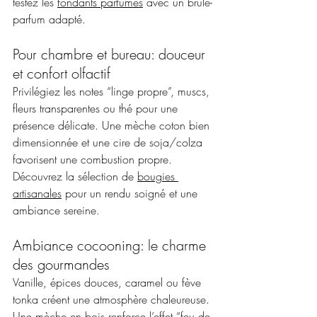
testez les 
fondants parfumés
 avec un brûle-
parfum adapté.
Pour chambre et bureau: douceur 
et confort olfactif
Privilégiez les notes “linge propre”, muscs, 
fleurs transparentes ou thé pour une 
présence délicate. Une mèche coton bien 
dimensionnée et une cire de soja/colza 
favorisent une combustion propre. 
Découvrez la sélection de 
bougies 
artisanales
 pour un rendu soigné et une 
ambiance sereine.
Ambiance cocooning: le charme 
des gourmandes
Vanille, épices douces, caramel ou fève 
tonka créent une atmosphère chaleureuse. 
Une mèche en bois renforce l’effet “feu de 