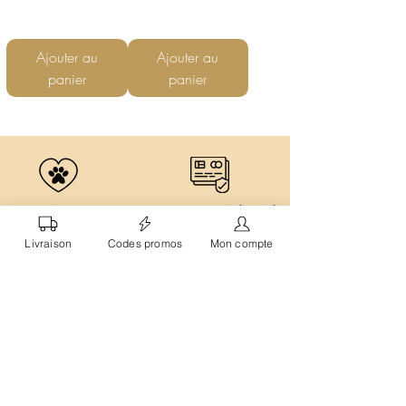
Ajouter au
Ajouter au
panier
panier
Cruelty Free
Paiement
100% Sécurisé
Non testé
Paiement CB crypté
Livraison
Codes promos
Mon compte
sur les animaux
et protégé par le 3D Secure
Scently Home
Découvrez l'univers envoûtant de Scently Home
où l'art de la parfumerie rencontre le confort de la maison.
Nos Bougies et Fondants Parfumés transforment chaque espace
en un havre de bien-être.