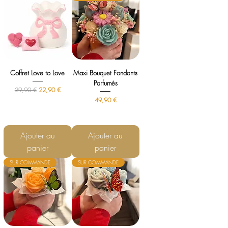
Coffret Love to Love
Maxi Bouquet Fondants
Parfumés
Prix original
Prix promotionnel
29,90 €
22,90 €
Prix
49,90 €
Ajouter au
Ajouter au
panier
panier
SUR COMMANDE
SUR COMMANDE