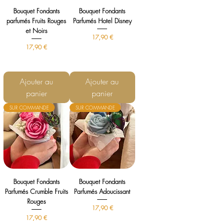
Bouquet Fondants
Bouquet Fondants
parfumés Fruits Rouges
Parfumés Hotel Disney
et Noirs
Prix
17,90 €
Prix
17,90 €
Ajouter au
Ajouter au
panier
panier
SUR COMMANDE
SUR COMMANDE
Bouquet Fondants
Bouquet Fondants
Parfumés Crumble Fruits
Parfumés Adoucissant
Rouges
Prix
17,90 €
Prix
17,90 €