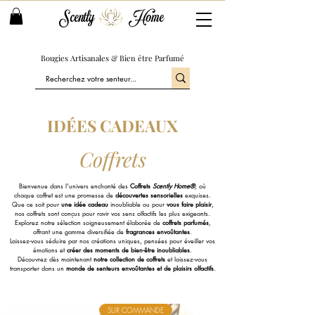
Scently
Home
Bougies Artisanales & Bien être Parfumé
IDÉES CADEAUX
Coffrets
Bienvenue dans l'univers enchanté des
Coffrets
Scently Home®
, où
chaque coffret est une promesse de
découvertes sensorielles
exquises.
Que ce soit pour
une idée cadeau
inoubliable ou pour
vous faire plaisir
,
nos coffrets sont conçus pour ravir vos sens olfactifs les plus exigeants.
Explorez notre sélection soigneusement élaborée de
coffrets parfumés
,
offrant une gamme diversifiée de
fragrances envoûtantes
.
Laissez-vous séduire par nos créations uniques, pensées pour éveiller vos
émotions et
créer des moments de bien-être inoubliables
.
Découvrez dès maintenant
notre collection de coffrets
et laissez-vous
transporter dans un
monde de senteurs envoûtantes et de plaisirs olfactifs
.
SUR COMMANDE