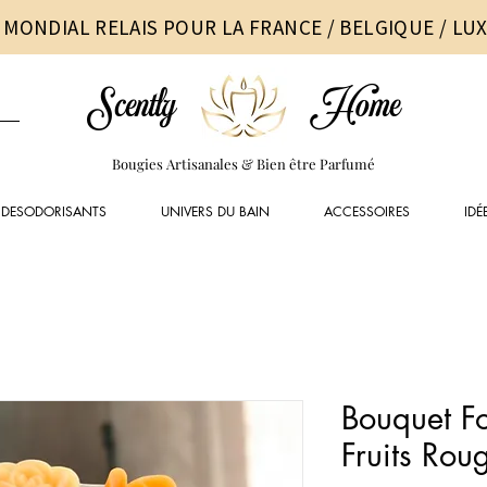
 MONDIAL RELAIS POUR LA FRANCE / BELGIQUE / L
Scently
Home
Bougies Artisanales & Bien être Parfumé
DESODORISANTS
UNIVERS DU BAIN
ACCESSOIRES
IDÉ
Bouquet F
Fruits Rou