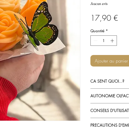
Aucun avis
Prix
17,90 €
Quantité
*
Ajouter au panier
CA SENT QUOI...?
Un mélange sucré de f
AUTONOMIE OLFACT
+/- 120Gr pour e
CONSEILS D'UTILISA
Parfume +/- 100m²
votre intérieur
- Allumez et placez un
PRECAUTIONS D'EM
inférieur de votre diff