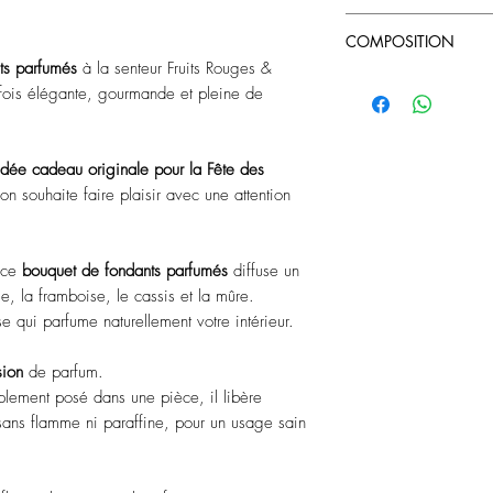
- Placez le Fondant Pa
- Ne pas laisser à la 
votre diffuseur
COMPOSITION
- Conserver à l'abris d
- Profitez du parfum l
ts parfumés
à la senteur Fruits Rouges &
- Ne pas avaler
Cire Végétale
 fois élégante, gourmande et pleine de
- Produit non alimenta
Fragrance
- Ne jamais laisser sa
EUH208 Contient : 
- Ne pas laisser le di
Super [1-(1,2,3,4
consécutive
idée cadeau originale pour la Fête des
tetramethyl-2-napht
- Ne pas déplacer le d
on souhaite faire plaisir avec une attention
Peut produire une r
plat est allumée et / o
- Eteindre la bougie ch
 ce
bouquet de fondants parfumés
diffuse un
se, la framboise, le cassis et la mûre.
e qui parfume naturellement votre intérieur.
sion
de parfum.
plement posé dans une pièce, il libère
 sans flamme ni paraffine, pour un usage sain