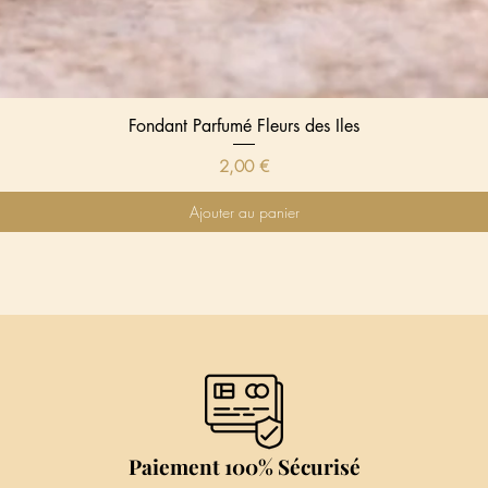
Fondant Parfumé Fleurs des Iles
Aperçu rapide
Prix
2,00 €
Ajouter au panier
Paiement 100% Sécurisé