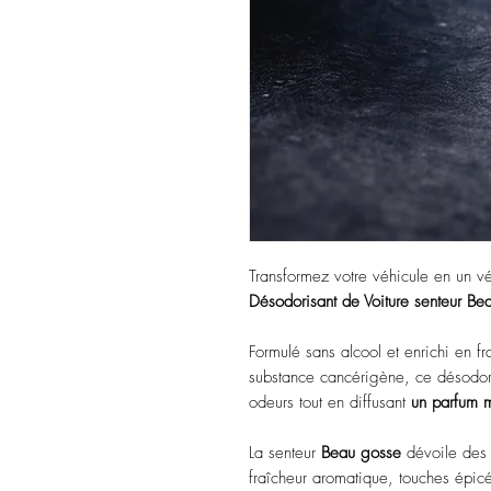
Transformez votre véhicule en un vér
Désodorisant de Voiture senteur 
Formulé sans alcool et enrichi en f
substance cancérigène, ce désodori
odeurs tout en diffusant
un parfum ma
La senteur
Beau gosse
dévoile des 
fraîcheur aromatique, touches épic