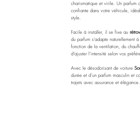
charismatique et virile. Un parfum
confiante dans votre véhicule, idé
style.
Facile à installer, il se fixe au
rétro
du parfum s’adapte naturellement à l’
fonction de la ventilation, du chau
d’ajuster l’intensité selon vos préfé
Avec le désodorisant de voiture
Sc
durée et d’un parfum masculin et 
trajets avec assurance et élégance.