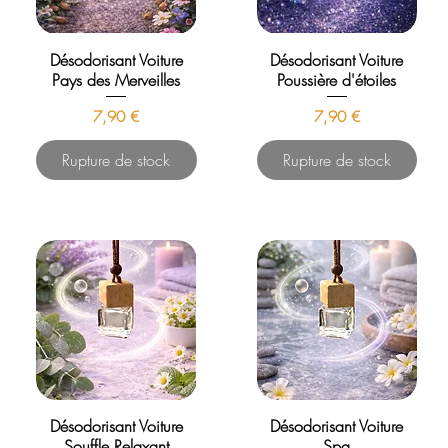
Désodorisant Voiture
Désodorisant Voiture
Pays des Merveilles
Poussière d'étoiles
Prix
Prix
7,90 €
7,90 €
Rupture de stock
Rupture de stock
Désodorisant Voiture
Désodorisant Voiture
Souffle Relaxant
Spa