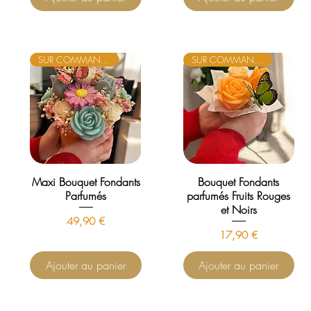
SUR COMMANDE
SUR COMMANDE
Maxi Bouquet Fondants
Bouquet Fondants
Parfumés
parfumés Fruits Rouges
et Noirs
Prix
49,90 €
Prix
17,90 €
Ajouter au panier
Ajouter au panier