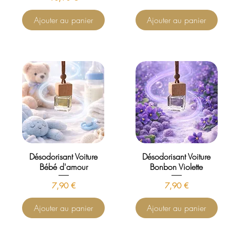
Ajouter au panier
Ajouter au panier
Désodorisant Voiture
Désodorisant Voiture
Bébé d'amour
Bonbon Violette
Prix
Prix
7,90 €
7,90 €
Ajouter au panier
Ajouter au panier