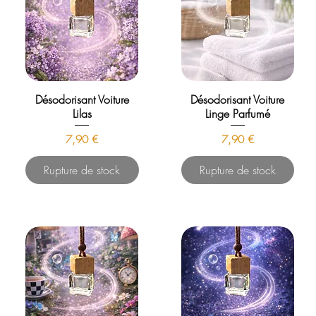
Désodorisant Voiture
Désodorisant Voiture
Lilas
Linge Parfumé
Prix
Prix
7,90 €
7,90 €
Rupture de stock
Rupture de stock