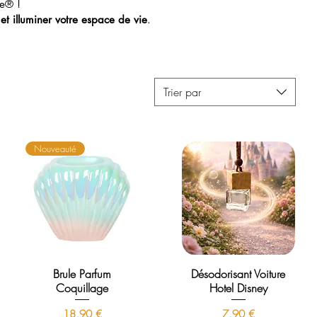
e® !
 et illuminer votre espace de vie
.
Trier par
Nouveauté
Brule Parfum
Désodorisant Voiture
Coquillage
Hotel Disney
Prix
Prix
18,90 €
7,90 €