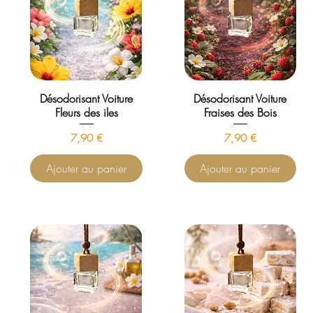
Désodorisant Voiture
Désodorisant Voiture
Fleurs des iles
Fraises des Bois
Prix
Prix
7,90 €
7,90 €
Ajouter au panier
Ajouter au panier