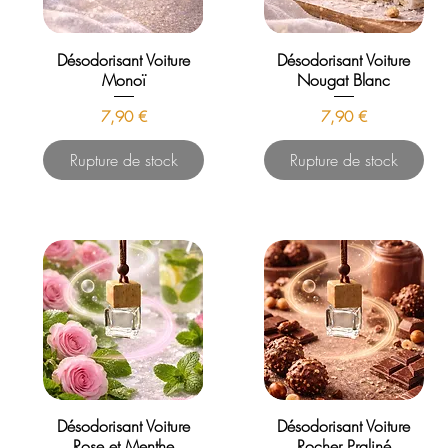
Désodorisant Voiture
Désodorisant Voiture
Monoï
Nougat Blanc
Prix
Prix
7,90 €
7,90 €
Rupture de stock
Rupture de stock
Désodorisant Voiture
Désodorisant Voiture
Rose et Menthe
Rocher Praliné