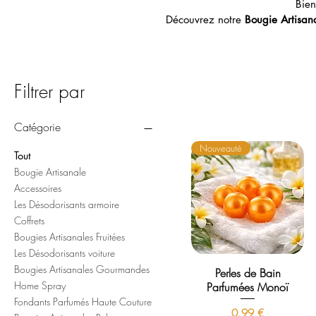
Bien
Découvrez notre
Bougie Artisan
Filtrer par
Catégorie
Nouveauté
Tout
Bougie Artisanale
Accessoires
Les Désodorisants armoire
Coffrets
Bougies Artisanales Fruitées
Les Désodorisants voiture
Bougies Artisanales Gourmandes
Perles de Bain
Home Spray
Parfumées Monoï
Fondants Parfumés Haute Couture
Prix
0,99 €