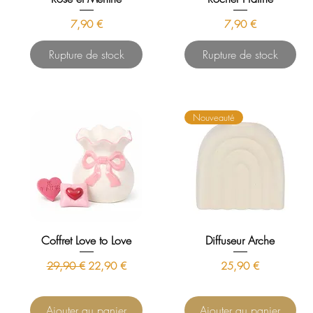
Prix
Prix
7,90 €
7,90 €
Rupture de stock
Rupture de stock
Nouveauté
Coffret Love to Love
Diffuseur Arche
Prix original
Prix promotionnel
Prix
29,90 €
22,90 €
25,90 €
Ajouter au panier
Ajouter au panier