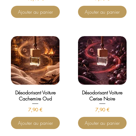
Ajouter au panier
Ajouter au panier
Désodorisant Voiture
Désodorisant Voiture
Cachemire Oud
Cerise Noire
Prix
Prix
7,90 €
7,90 €
Ajouter au panier
Ajouter au panier