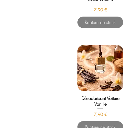
Prix
7,90 €
Rupture de stock
Désodorisant Voiture
Vanille
Prix
7,90 €
Rupture de stock