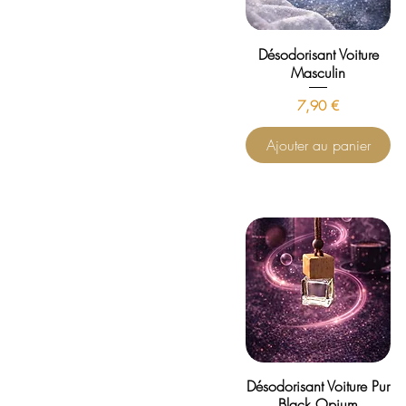
Désodorisant Voiture
Masculin
Prix
7,90 €
Ajouter au panier
Désodorisant Voiture Pur
Black Opium