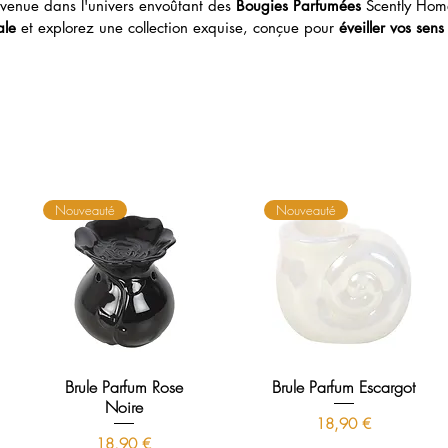
venue dans l'univers envoûtant des
Bougies Parfumées
Scently Hom
ale
et explorez une collection exquise, conçue pour
éveiller vos sens
Nouveauté
Nouveauté
Brule Parfum Rose
Brule Parfum Escargot
Noire
Prix
18,90 €
Prix
18,90 €