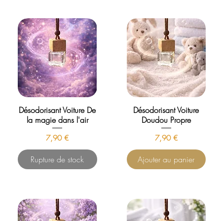
Désodorisant Voiture De
Désodorisant Voiture
la magie dans l'air
Doudou Propre
Prix
Prix
7,90 €
7,90 €
Rupture de stock
Ajouter au panier