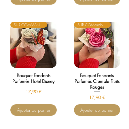
SUR COMMANDE
SUR COMMANDE
Bouquet Fondants
Bouquet Fondants
Parfumés Hotel Disney
Parfumés Crumble Fruits
Rouges
Prix
17,90 €
Prix
17,90 €
Ajouter au panier
Ajouter au panier