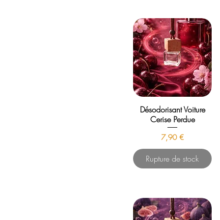
Désodorisant Voiture
Cerise Perdue
Prix
7,90 €
Rupture de stock