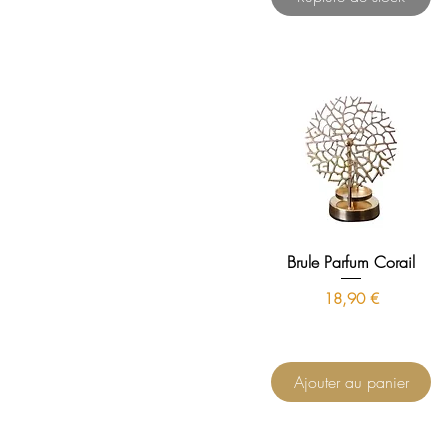
Brule Parfum Corail
Prix
18,90 €
Ajouter au panier