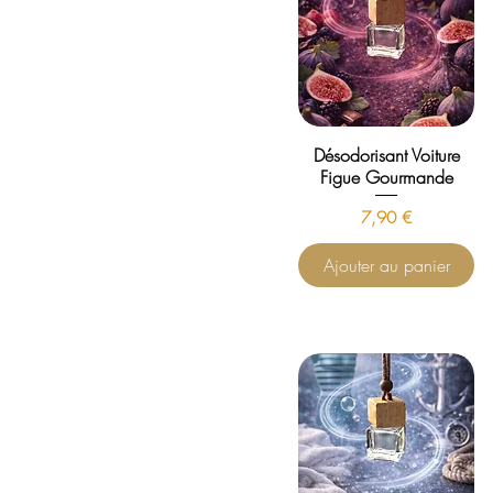
Désodorisant Voiture
Figue Gourmande
Prix
7,90 €
Ajouter au panier