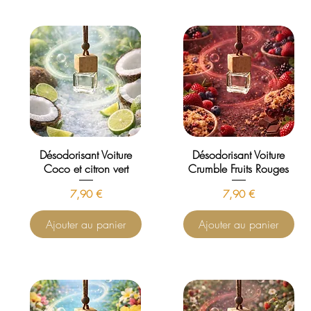
Désodorisant Voiture
Désodorisant Voiture
Coco et citron vert
Crumble Fruits Rouges
Prix
Prix
7,90 €
7,90 €
Ajouter au panier
Ajouter au panier