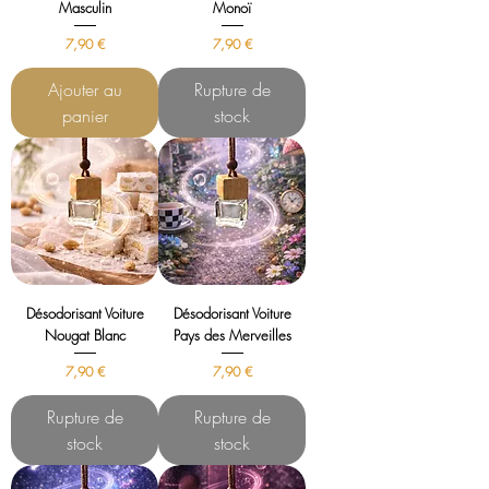
Masculin
Monoï
Prix
Prix
7,90 €
7,90 €
Ajouter au
Rupture de
panier
stock
Désodorisant Voiture
Désodorisant Voiture
Nougat Blanc
Pays des Merveilles
Prix
Prix
7,90 €
7,90 €
Rupture de
Rupture de
stock
stock