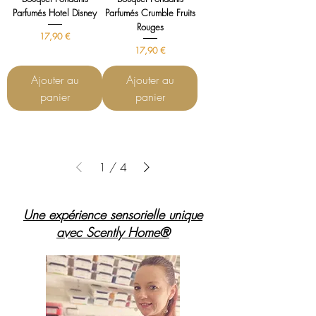
Parfumés Hotel Disney
Parfumés Crumble Fruits
Rouges
Prix
17,90 €
Prix
17,90 €
Ajouter au
Ajouter au
panier
panier
1
/
4
Une expérience sensorielle unique
avec Scently Home®