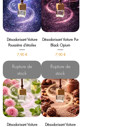
Désodorisant Voiture
Désodorisant Voiture Pur
Poussière d'étoiles
Black Opium
Prix
Prix
7,90 €
7,90 €
Rupture de
Rupture de
stock
stock
Désodorisant Voiture
Désodorisant Voiture