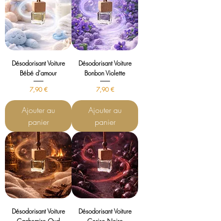
Désodorisant Voiture
Désodorisant Voiture
Bébé d'amour
Bonbon Violette
Prix
Prix
7,90 €
7,90 €
Ajouter au
Ajouter au
panier
panier
Désodorisant Voiture
Désodorisant Voiture