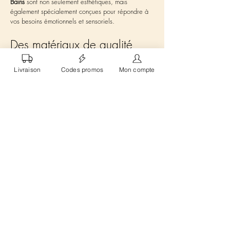
Bains
 sont non seulement esthétiques, mais 
également spécialement conçues pour répondre à 
vos besoins émotionnels et sensoriels.
Des matériaux de qualité 
pour des bougies 
Livraison
Codes promos
Mon compte
exceptionnelles
La qualité des matériaux est cruciale dans la 
fabrication de nos 
bougies personnalisées
 à 
Enghien-les-Bains. Nous nous engageons à n'utiliser 
que des ingrédients sains et naturels, sans additifs 
nocifs comme les OGM. La cire utilisée dans nos 
produits est biodégradable, respectant ainsi notre 
engagement envers l'environnement. De plus, nos 
parfums sont sélectionnés avec soin pour offrir une 
expérience olfactive sans compromis, en totale 
harmonie avec la tranquillité de 
Enghien-les-Bains
.
Peut-on personnaliser une 
bougie avec un parfum 