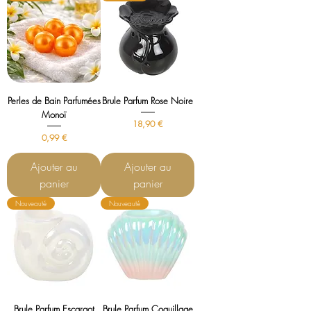
Perles de Bain Parfumées
Brule Parfum Rose Noire
Monoï
Prix
18,90 €
Prix
0,99 €
Ajouter au
Ajouter au
panier
panier
Nouveauté
Nouveauté
Brule Parfum Escargot
Brule Parfum Coquillage