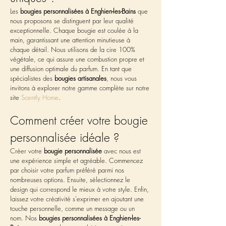
Les 
bougies personnalisées à Enghien-les-Bains
 que 
nous proposons se distinguent par leur qualité 
exceptionnelle. Chaque bougie est coulée à la 
main, garantissant une attention minutieuse à 
chaque détail. Nous utilisons de la cire 100% 
végétale, ce qui assure une combustion propre et 
une diffusion optimale du parfum. En tant que 
spécialistes des 
bougies artisanales
, nous vous 
invitons à explorer notre gamme complète sur notre 
site 
Scently Home
. 
Comment créer votre bougie 
personnalisée idéale ?
Créer votre 
bougie personnalisée
 avec nous est 
une expérience simple et agréable. Commencez 
par choisir votre parfum préféré parmi nos 
nombreuses options. Ensuite, sélectionnez le 
design qui correspond le mieux à votre style. Enfin, 
laissez votre créativité s'exprimer en ajoutant une 
touche personnelle, comme un message ou un 
nom. Nos 
bougies personnalisées à Enghien-les-