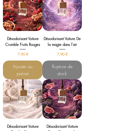
Désodorisant Voiture
Désodorisant Voiture De
Crumble Fruits Rouges
la magie dans l'air
Prix
Prix
7,90 €
7,90 €
Ajouter au
Rupture de
panier
stock
Désodorisant Voiture
Désodorisant Voiture