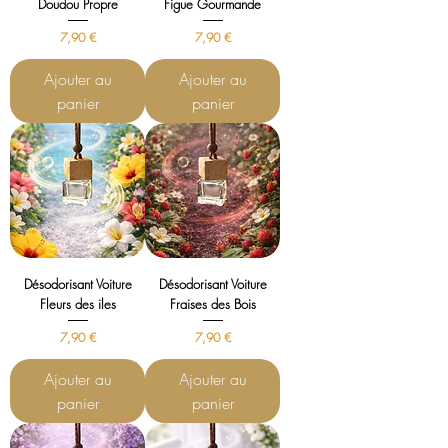
Doudou Propre
Figue Gourmande
Prix
Prix
7,90 €
7,90 €
Ajouter au
Ajouter au
panier
panier
Désodorisant Voiture
Désodorisant Voiture
Fleurs des iles
Fraises des Bois
Prix
Prix
7,90 €
7,90 €
Ajouter au
Ajouter au
panier
panier