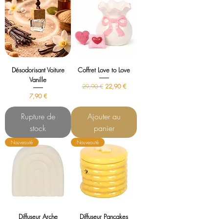
Désodorisant Voiture
Coffret Love to Love
Vanille
Prix original
Prix promotionnel
29,90 €
22,90 €
Prix
7,90 €
Rupture de
Ajouter au
stock
panier
Nouveauté
Nouveauté
Diffuseur Arche
Diffuseur Pancakes