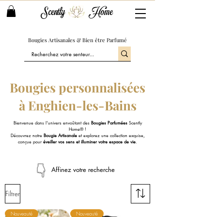
Scently
Home
Bougies Artisanales & Bien être Parfumé
Bougies personnalisées
à Enghien-les-Bains
Bienvenue dans l'univers envoûtant des
Bougies Parfumées
Scently
Home® !
Découvrez notre
Bougie Artisanale
et explorez une collection exquise,
conçue pour
éveiller vos sens et illuminer votre espace de vie
.
Affinez votre recherche
Filtrer
Nouveauté
Nouveauté