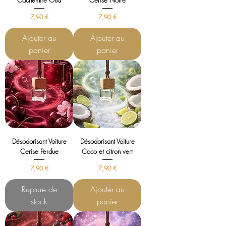
Cachemire Oud
Cerise Noire
Prix
Prix
7,90 €
7,90 €
Ajouter au
Ajouter au
panier
panier
Désodorisant Voiture
Désodorisant Voiture
Cerise Perdue
Coco et citron vert
Prix
Prix
7,90 €
7,90 €
Rupture de
Ajouter au
stock
panier