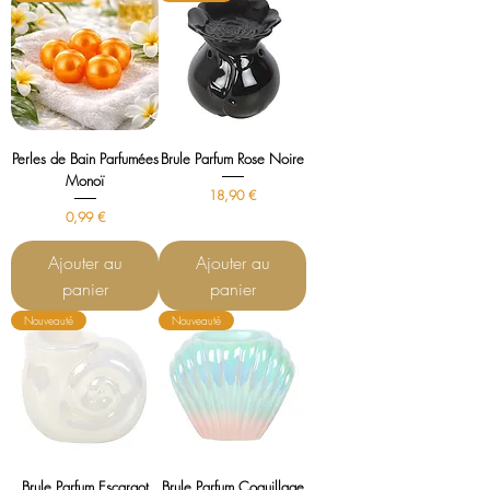
Perles de Bain Parfumées
Brule Parfum Rose Noire
Monoï
Prix
18,90 €
Prix
0,99 €
Ajouter au
Ajouter au
panier
panier
Nouveauté
Nouveauté
Brule Parfum Escargot
Brule Parfum Coquillage