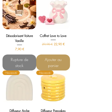
Désodorisant Voiture
Coffret Love to Love
Vanille
Prix original
Prix promotionnel
29,90 €
22,90 €
Prix
7,90 €
Rupture de
Ajouter au
stock
panier
Nouveauté
Nouveauté
Diffuseur Arche
Diffuseur Pancakes