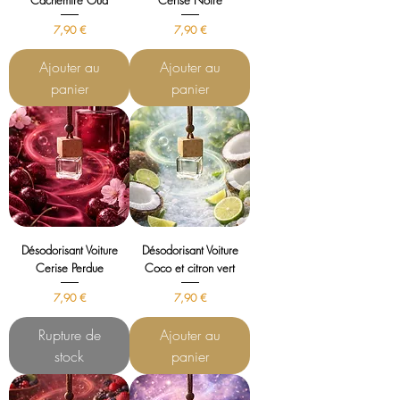
Cachemire Oud
Cerise Noire
Prix
Prix
7,90 €
7,90 €
Ajouter au
Ajouter au
panier
panier
Désodorisant Voiture
Désodorisant Voiture
Cerise Perdue
Coco et citron vert
Prix
Prix
7,90 €
7,90 €
Rupture de
Ajouter au
stock
panier