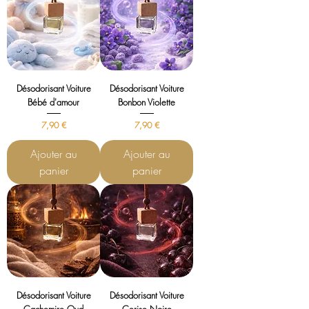
Désodorisant Voiture
Désodorisant Voiture
Bébé d'amour
Bonbon Violette
Prix
Prix
7,90 €
7,90 €
Ajouter au
Ajouter au
panier
panier
Désodorisant Voiture
Désodorisant Voiture