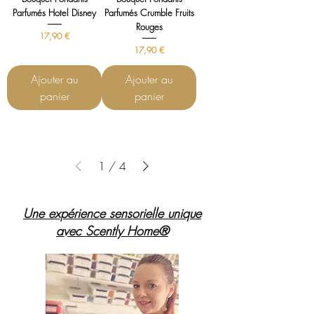
Parfumés Hotel Disney
Parfumés Crumble Fruits
Rouges
Prix
17,90 €
Prix
17,90 €
Ajouter au
Ajouter au
panier
panier
1
/
4
Une expérience sensorielle unique
avec Scently Home®