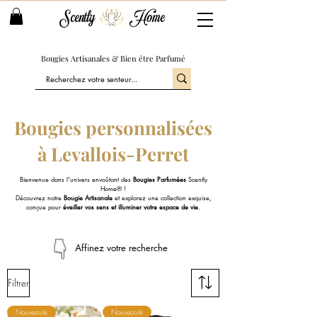
Scently
Home
Bougies Artisanales & Bien être Parfumé
Bougies personnalisées
à Levallois-Perret
Bienvenue dans l'univers envoûtant des
Bougies Parfumées
Scently
Home® !
Découvrez notre
Bougie Artisanale
et explorez une collection exquise,
conçue pour
éveiller vos sens et illuminer votre espace de vie
.
Affinez votre recherche
Filtrer
Nouveauté
Nouveauté