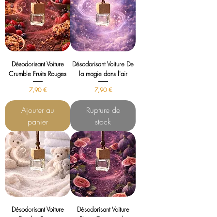
Désodorisant Voiture
Désodorisant Voiture De
Crumble Fruits Rouges
la magie dans l'air
Prix
Prix
7,90 €
7,90 €
Ajouter au
Rupture de
panier
stock
Désodorisant Voiture
Désodorisant Voiture