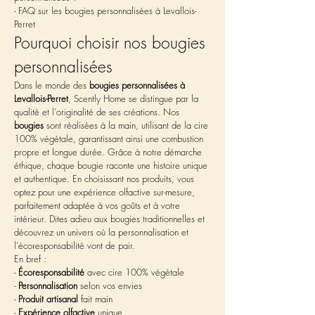
- FAQ sur les bougies personnalisées à Levallois-
Perret
Pourquoi choisir nos bougies 
personnalisées
Dans le monde des 
bougies personnalisées à 
Levallois-Perret
, Scently Home se distingue par la 
qualité et l'originalité de ses créations. Nos 
bougies
 sont réalisées à la main, utilisant de la cire 
100% végétale, garantissant ainsi une combustion 
propre et longue durée. Grâce à notre démarche 
éthique, chaque bougie raconte une histoire unique 
et authentique. En choisissant nos produits, vous 
optez pour une expérience olfactive sur-mesure, 
parfaitement adaptée à vos goûts et à votre 
intérieur. Dites adieu aux bougies traditionnelles et 
découvrez un univers où la personnalisation et 
l'écoresponsabilité vont de pair.
En bref :
- 
Écoresponsabilité
 avec cire 100% végétale
- 
Personnalisation
 selon vos envies
- 
Produit artisanal
 fait main
- 
Expérience olfactive
 unique