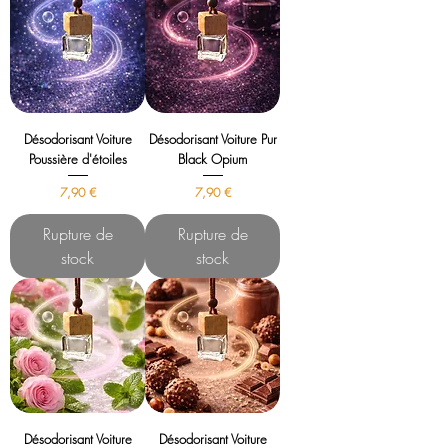
Désodorisant Voiture
Désodorisant Voiture Pur
Poussière d'étoiles
Black Opium
Prix
Prix
7,90 €
7,90 €
Rupture de
Rupture de
stock
stock
Désodorisant Voiture
Désodorisant Voiture