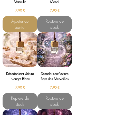
Masculin
Monoï
Prix
Prix
7,90 €
7,90 €
Ajouter au
Rupture de
panier
stock
Désodorisant Voiture
Désodorisant Voiture
Nougat Blanc
Pays des Merveilles
Prix
Prix
7,90 €
7,90 €
Rupture de
Rupture de
stock
stock