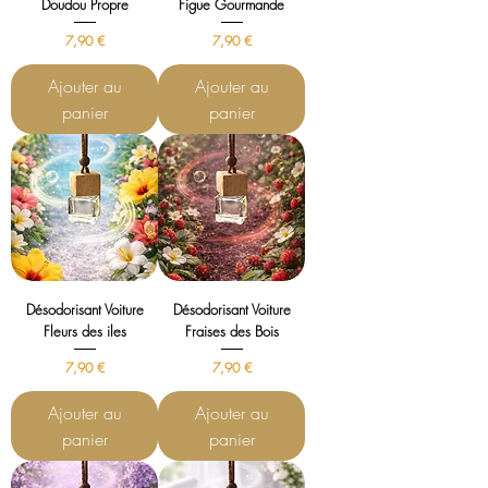
Doudou Propre
Figue Gourmande
Prix
Prix
7,90 €
7,90 €
Ajouter au
Ajouter au
panier
panier
Désodorisant Voiture
Désodorisant Voiture
Fleurs des iles
Fraises des Bois
Prix
Prix
7,90 €
7,90 €
Ajouter au
Ajouter au
panier
panier