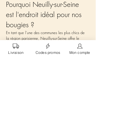
Pourquoi Neuilly-sur-Seine 
est l'endroit idéal pour nos 
bougies ?
En tant que l'une des communes les plus chics de 
la région parisienne, Neuilly-sur-Seine offre le 
cadre idéal pour nos 
bougies personnalisées
. Les 
habitants de cette ville apprécient le raffinement et 
Livraison
Codes promos
Mon compte
le design élégant dans tous les aspects de leur vie, 
y compris dans la décoration intérieure. Les jardins 
luxuriants et les avenues bordées d'arbres qui 
caractérisent Neuilly sont le parfait reflet de la 
nature luxuriante que nos bougies capturent en 
fragrance. En intégrant nos 
bougies
 à leur intérieur, 
les résidents peuvent insuffler encore plus de 
caractère et de sophistication à leur environnement 
domestique.
Les avantages de 
commander sur Scently 