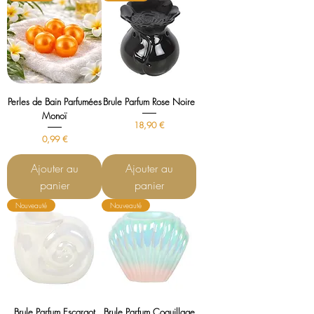
Perles de Bain Parfumées
Brule Parfum Rose Noire
Monoï
Prix
18,90 €
Prix
0,99 €
Ajouter au
Ajouter au
panier
panier
Nouveauté
Nouveauté
Brule Parfum Escargot
Brule Parfum Coquillage