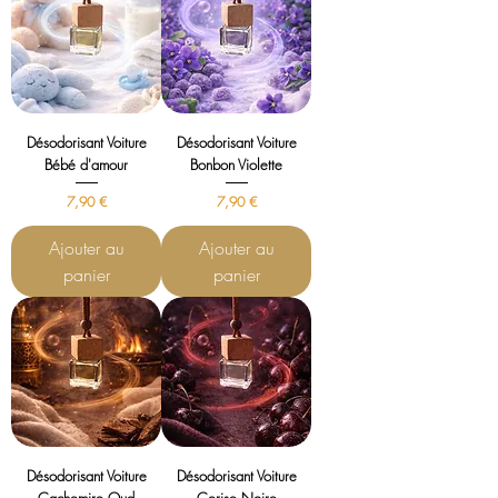
Désodorisant Voiture
Désodorisant Voiture
Bébé d'amour
Bonbon Violette
Prix
Prix
7,90 €
7,90 €
Ajouter au
Ajouter au
panier
panier
Désodorisant Voiture
Désodorisant Voiture