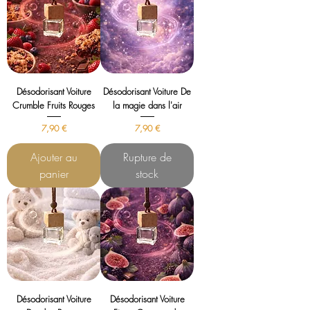
Désodorisant Voiture
Désodorisant Voiture De
Crumble Fruits Rouges
la magie dans l'air
Prix
Prix
7,90 €
7,90 €
Ajouter au
Rupture de
panier
stock
Désodorisant Voiture
Désodorisant Voiture