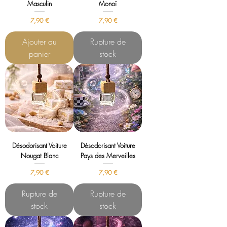
Masculin
Monoï
Prix
Prix
7,90 €
7,90 €
Ajouter au
Rupture de
panier
stock
Désodorisant Voiture
Désodorisant Voiture
Nougat Blanc
Pays des Merveilles
Prix
Prix
7,90 €
7,90 €
Rupture de
Rupture de
stock
stock