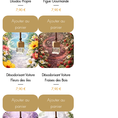
Doudou Propre
Figue Gourmande
Prix
Prix
7,90 €
7,90 €
Ajouter au
Ajouter au
panier
panier
Désodorisant Voiture
Désodorisant Voiture
Fleurs des iles
Fraises des Bois
Prix
Prix
7,90 €
7,90 €
Ajouter au
Ajouter au
panier
panier