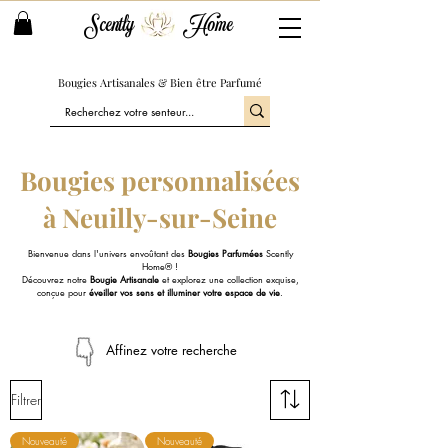
Scently
Home
Bougies Artisanales & Bien être Parfumé
Bougies personnalisées
à Neuilly-sur-Seine
Bienvenue dans l'univers envoûtant des
Bougies Parfumées
Scently
Home® !
Découvrez notre
Bougie Artisanale
et explorez une collection exquise,
conçue pour
éveiller vos sens et illuminer votre espace de vie
.
Affinez votre recherche
Filtrer
Nouveauté
Nouveauté