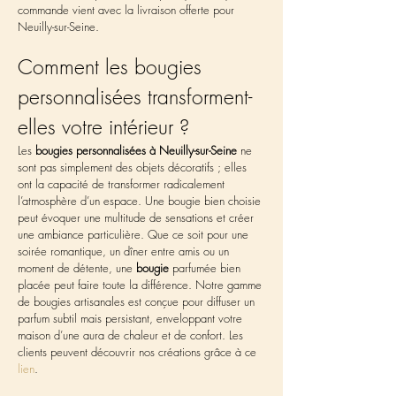
commande vient avec la livraison offerte pour 
Neuilly-sur-Seine.
Comment les bougies 
personnalisées transforment-
elles votre intérieur ?
Les 
bougies personnalisées à Neuilly-sur-Seine
 ne 
sont pas simplement des objets décoratifs ; elles 
ont la capacité de transformer radicalement 
l’atmosphère d’un espace. Une bougie bien choisie 
peut évoquer une multitude de sensations et créer 
une ambiance particulière. Que ce soit pour une 
soirée romantique, un dîner entre amis ou un 
moment de détente, une 
bougie
 parfumée bien 
placée peut faire toute la différence. Notre gamme 
de bougies artisanales est conçue pour diffuser un 
parfum subtil mais persistant, enveloppant votre 
maison d’une aura de chaleur et de confort. Les 
clients peuvent découvrir nos créations grâce à ce 
lien
.