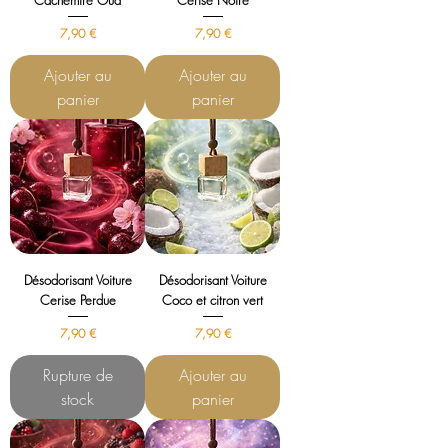
Cachemire Oud
Cerise Noire
Prix
Prix
7,90 €
7,90 €
Ajouter au
Ajouter au
panier
panier
Désodorisant Voiture
Désodorisant Voiture
Cerise Perdue
Coco et citron vert
Prix
Prix
7,90 €
7,90 €
Rupture de
Ajouter au
stock
panier