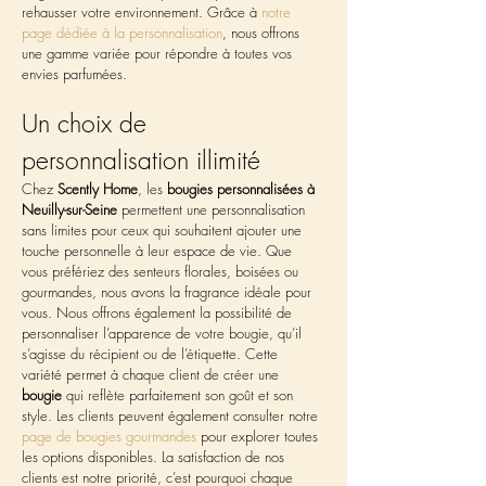
rehausser votre environnement. Grâce à 
notre 
page dédiée à la personnalisation
, nous offrons 
une gamme variée pour répondre à toutes vos 
envies parfumées.
Un choix de 
personnalisation illimité
Chez 
Scently Home
, les 
bougies personnalisées à 
Neuilly-sur-Seine
 permettent une personnalisation 
sans limites pour ceux qui souhaitent ajouter une 
touche personnelle à leur espace de vie. Que 
vous préfériez des senteurs florales, boisées ou 
gourmandes, nous avons la fragrance idéale pour 
vous. Nous offrons également la possibilité de 
personnaliser l’apparence de votre bougie, qu’il 
s’agisse du récipient ou de l’étiquette. Cette 
variété permet à chaque client de créer une 
bougie
 qui reflète parfaitement son goût et son 
style. Les clients peuvent également consulter notre 
page de bougies gourmandes
 pour explorer toutes 
les options disponibles. La satisfaction de nos 
clients est notre priorité, c’est pourquoi chaque 