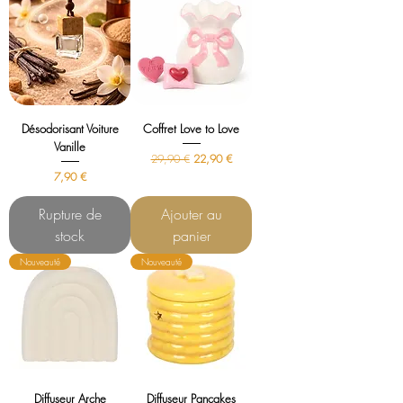
Désodorisant Voiture
Coffret Love to Love
Vanille
Prix original
Prix promotionnel
29,90 €
22,90 €
Prix
7,90 €
Rupture de
Ajouter au
stock
panier
Nouveauté
Nouveauté
Diffuseur Arche
Diffuseur Pancakes