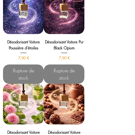
Désodorisant Voiture
Désodorisant Voiture Pur
Poussière d'étoiles
Black Opium
Prix
Prix
7,90 €
7,90 €
Rupture de
Rupture de
stock
stock
Désodorisant Voiture
Désodorisant Voiture