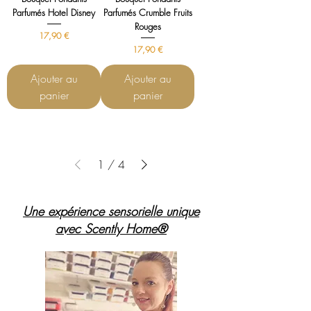
Parfumés Hotel Disney
Parfumés Crumble Fruits
Rouges
Prix
17,90 €
Prix
17,90 €
Ajouter au
Ajouter au
panier
panier
1
/
4
Une expérience sensorielle unique
avec Scently Home®