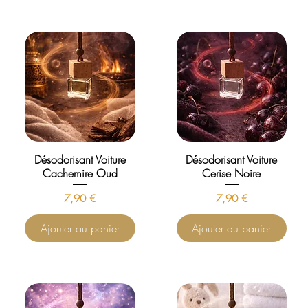
Désodorisant Voiture
Désodorisant Voiture
Cachemire Oud
Cerise Noire
Prix
Prix
7,90 €
7,90 €
Ajouter au panier
Ajouter au panier