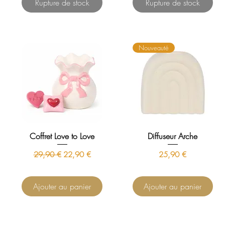
Rupture de stock
Rupture de stock
Nouveauté
Coffret Love to Love
Diffuseur Arche
Prix original
Prix promotionnel
Prix
29,90 €
22,90 €
25,90 €
Ajouter au panier
Ajouter au panier