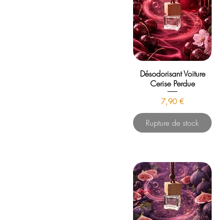
Désodorisant Voiture
Cerise Perdue
Prix
7,90 €
Rupture de stock