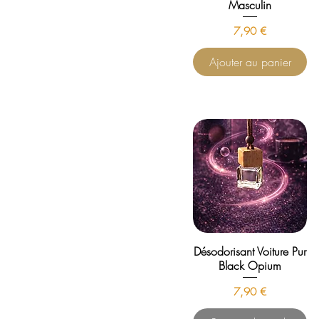
Masculin
Prix
7,90 €
Ajouter au panier
Désodorisant Voiture Pur
Black Opium
Prix
7,90 €