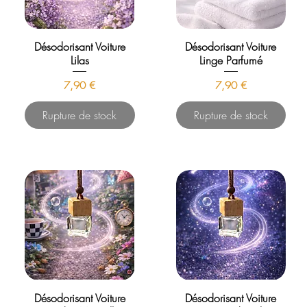
Désodorisant Voiture
Désodorisant Voiture
Lilas
Linge Parfumé
Prix
Prix
7,90 €
7,90 €
Rupture de stock
Rupture de stock
Désodorisant Voiture
Désodorisant Voiture