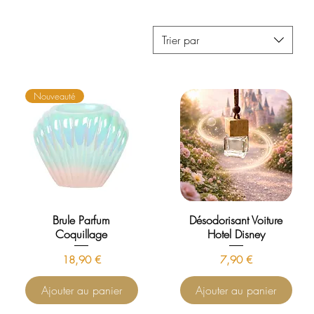
Trier par
Nouveauté
Brule Parfum
Désodorisant Voiture
Coquillage
Hotel Disney
Prix
Prix
18,90 €
7,90 €
Ajouter au panier
Ajouter au panier