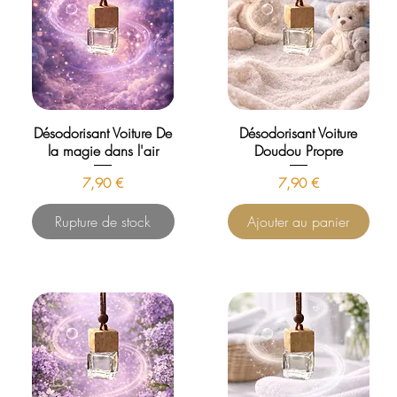
Désodorisant Voiture De
Désodorisant Voiture
la magie dans l'air
Doudou Propre
Prix
Prix
7,90 €
7,90 €
Rupture de stock
Ajouter au panier