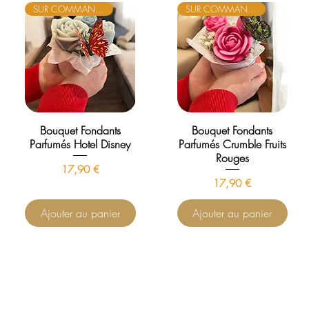
SUR COMMANDE
SUR COMMANDE
Bouquet Fondants
Bouquet Fondants
Parfumés Hotel Disney
Parfumés Crumble Fruits
Rouges
Prix
17,90 €
Prix
17,90 €
Ajouter au panier
Ajouter au panier