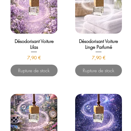
Désodorisant Voiture
Désodorisant Voiture
Lilas
Linge Parfumé
Prix
Prix
7,90 €
7,90 €
Rupture de stock
Rupture de stock