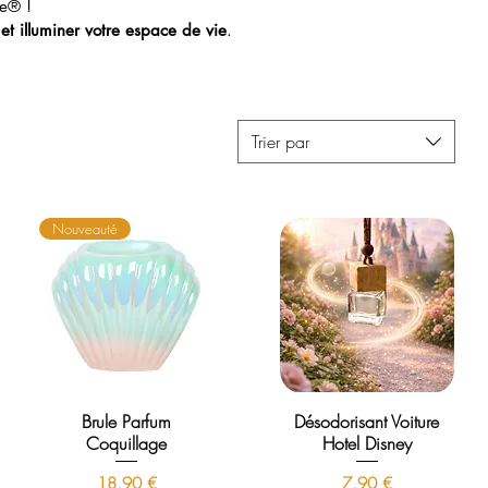
e® !
 et illuminer votre espace de vie
.
Trier par
Nouveauté
Brule Parfum
Désodorisant Voiture
Coquillage
Hotel Disney
Prix
Prix
18,90 €
7,90 €