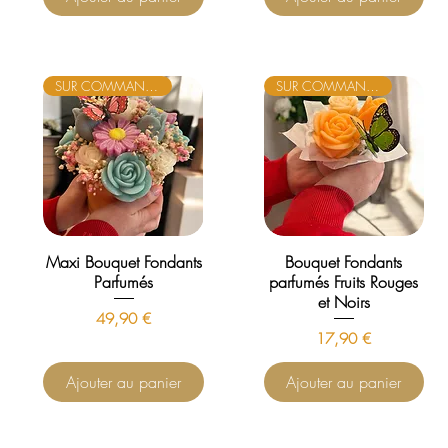
SUR COMMANDE
SUR COMMANDE
Maxi Bouquet Fondants
Bouquet Fondants
Parfumés
parfumés Fruits Rouges
et Noirs
Prix
49,90 €
Prix
17,90 €
Ajouter au panier
Ajouter au panier