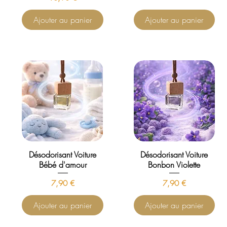
Ajouter au panier
Ajouter au panier
Désodorisant Voiture
Désodorisant Voiture
Bébé d'amour
Bonbon Violette
Prix
Prix
7,90 €
7,90 €
Ajouter au panier
Ajouter au panier