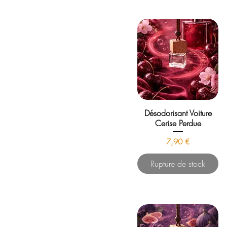
Désodorisant Voiture
Cerise Perdue
Prix
7,90 €
Rupture de stock