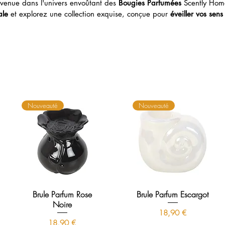
venue dans l'univers envoûtant des
Bougies Parfumées
Scently Hom
ale
et explorez une collection exquise, conçue pour
éveiller vos sens
Nouveauté
Nouveauté
Brule Parfum Rose
Brule Parfum Escargot
Noire
Prix
18,90 €
Prix
18,90 €