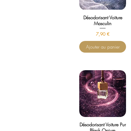
Désodorisant Voiture
Masculin
Prix
7,90 €
Ajouter au panier
Désodorisant Voiture Pur
Black Opium