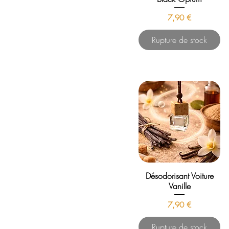
Prix
7,90 €
Rupture de stock
Désodorisant Voiture
Vanille
Prix
7,90 €
Rupture de stock