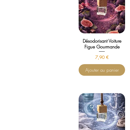
Désodorisant Voiture
Figue Gourmande
Prix
7,90 €
Ajouter au panier