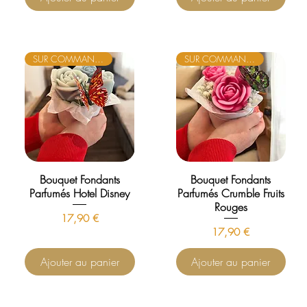
SUR COMMANDE
SUR COMMANDE
Bouquet Fondants
Bouquet Fondants
Parfumés Hotel Disney
Parfumés Crumble Fruits
Rouges
Prix
17,90 €
Prix
17,90 €
Ajouter au panier
Ajouter au panier