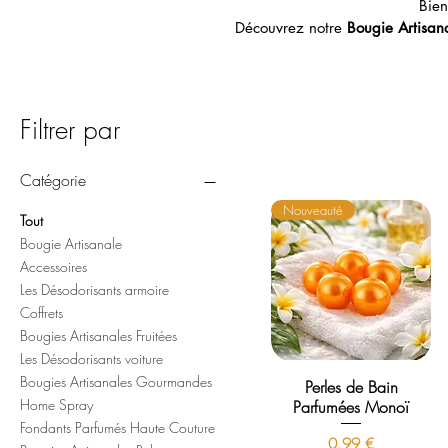
Bien
Découvrez notre
Bougie Artisan
Filtrer par
Catégorie
Nouveauté
Tout
Bougie Artisanale
Accessoires
Les Désodorisants armoire
Coffrets
Bougies Artisanales Fruitées
Les Désodorisants voiture
Bougies Artisanales Gourmandes
Perles de Bain
Home Spray
Parfumées Monoï
Fondants Parfumés Haute Couture
Prix
0,99 €