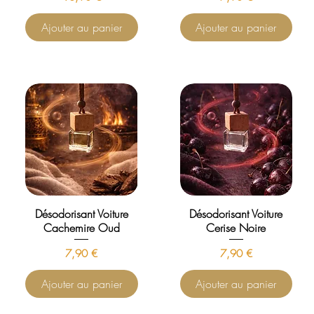
Ajouter au panier
Ajouter au panier
Désodorisant Voiture
Désodorisant Voiture
Cachemire Oud
Cerise Noire
Prix
Prix
7,90 €
7,90 €
Ajouter au panier
Ajouter au panier