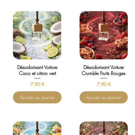
Désodorisant Voiture
Désodorisant Voiture
Coco et citron vert
Crumble Fruits Rouges
Prix
Prix
7,90 €
7,90 €
Ajouter au panier
Ajouter au panier