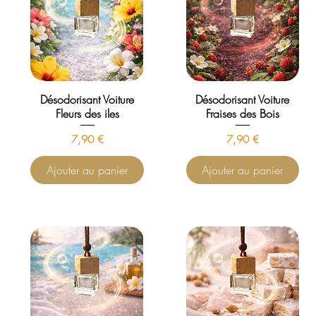
Désodorisant Voiture
Désodorisant Voiture
Fleurs des iles
Fraises des Bois
Prix
Prix
7,90 €
7,90 €
Ajouter au panier
Ajouter au panier