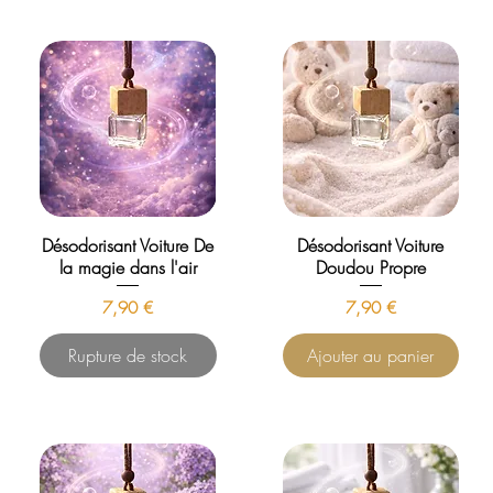
Désodorisant Voiture De
Désodorisant Voiture
la magie dans l'air
Doudou Propre
Prix
Prix
7,90 €
7,90 €
Rupture de stock
Ajouter au panier