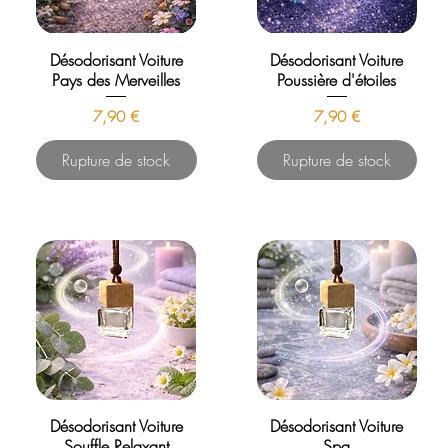
Désodorisant Voiture
Désodorisant Voiture
Pays des Merveilles
Poussière d'étoiles
Prix
Prix
7,90 €
7,90 €
Rupture de stock
Rupture de stock
Désodorisant Voiture
Désodorisant Voiture
Souffle Relaxant
Spa