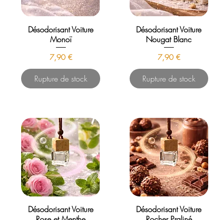
Désodorisant Voiture
Désodorisant Voiture
Monoï
Nougat Blanc
Prix
Prix
7,90 €
7,90 €
Rupture de stock
Rupture de stock
Désodorisant Voiture
Désodorisant Voiture
Rose et Menthe
Rocher Praliné