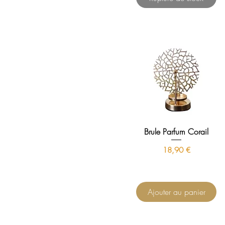
Brule Parfum Corail
Prix
18,90 €
Ajouter au panier