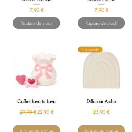
Prix
Prix
7,90 €
7,90 €
Rupture de stock
Rupture de stock
Nouveauté
Coffret Love to Love
Diffuseur Arche
Prix original
Prix promotionnel
Prix
29,90 €
22,90 €
25,90 €
Ajouter au panier
Ajouter au panier