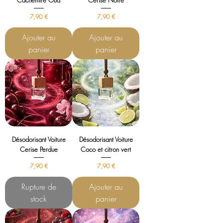
Cachemire Oud
Cerise Noire
Prix
Prix
7,90 €
7,90 €
Ajouter au
Ajouter au
panier
panier
Désodorisant Voiture
Désodorisant Voiture
Cerise Perdue
Coco et citron vert
Prix
Prix
7,90 €
7,90 €
Rupture de
Ajouter au
stock
panier