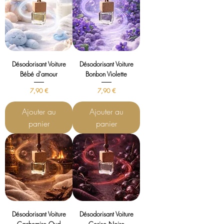
Désodorisant Voiture
Désodorisant Voiture
Bébé d'amour
Bonbon Violette
Prix
Prix
7,90 €
7,90 €
Ajouter au
Ajouter au
panier
panier
Désodorisant Voiture
Désodorisant Voiture