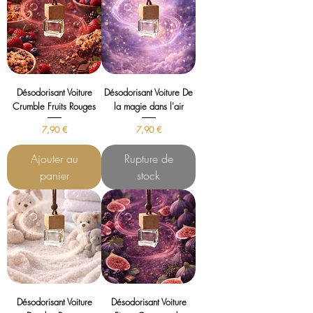
Désodorisant Voiture
Désodorisant Voiture De
Crumble Fruits Rouges
la magie dans l'air
Prix
Prix
7,90 €
7,90 €
Ajouter au
Rupture de
panier
stock
Désodorisant Voiture
Désodorisant Voiture