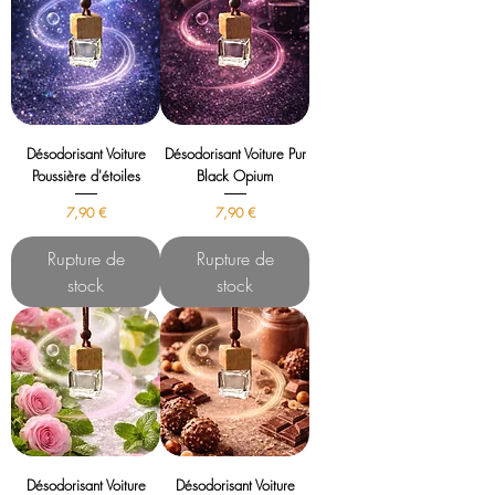
Désodorisant Voiture
Désodorisant Voiture Pur
Poussière d'étoiles
Black Opium
Prix
Prix
7,90 €
7,90 €
Rupture de
Rupture de
stock
stock
Désodorisant Voiture
Désodorisant Voiture