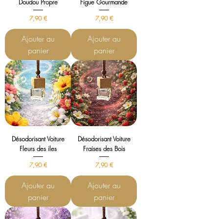
Doudou Propre
Figue Gourmande
Prix
Prix
7,90 €
7,90 €
Ajouter au
Ajouter au
panier
panier
Désodorisant Voiture
Désodorisant Voiture
Fleurs des iles
Fraises des Bois
Prix
Prix
7,90 €
7,90 €
Ajouter au
Ajouter au
panier
panier