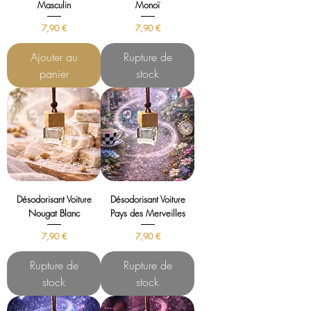
Masculin
Monoï
Prix
Prix
7,90 €
7,90 €
Ajouter au
Rupture de
panier
stock
Désodorisant Voiture
Désodorisant Voiture
Nougat Blanc
Pays des Merveilles
Prix
Prix
7,90 €
7,90 €
Rupture de
Rupture de
stock
stock