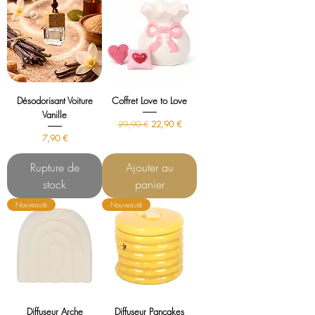
Désodorisant Voiture
Coffret Love to Love
Vanille
Prix original
Prix promotionnel
29,90 €
22,90 €
Prix
7,90 €
Rupture de
Ajouter au
stock
panier
Nouveauté
Nouveauté
Diffuseur Arche
Diffuseur Pancakes