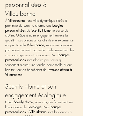
personnalisées à 
Villeurbanne
À 
Villeurbanne
, une ville dynamique située à 
proximité de Lyon, le charme des 
bougies 
personnalisées
 de 
Scently Home
 ne cesse de 
croître. Grâce à notre engagement envers la 
qualité, nous offrons à nos clients une expérience 
unique. La ville 
Villeurbanne
, reconnue pour son 
patrimoine culturel, accueille chaleureusement les 
créations typiques et artisanales. Nos 
bougies 
personnalisées
 sont idéales pour ceux qui 
souhaitent ajouter une touche personnelle à leur 
habitat, tout en bénéficiant de 
livraison offerte à 
Villeurbanne
.
Scently Home et son 
engagement écologique
Chez 
Scently Home
, nous croyons fermement en 
l'importance de l'
écologie
. Nos 
bougies 
personnalisées
 à 
Villeurbanne
 sont fabriquées à 