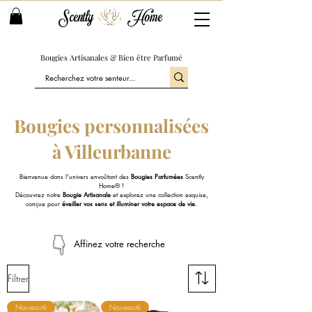
Scently
Home
Bougies Artisanales & Bien être Parfumé
Bougies personnalisées
à Villeurbanne
Bienvenue dans l'univers envoûtant des
Bougies Parfumées
Scently
Home® !
Découvrez notre
Bougie Artisanale
et explorez une collection exquise,
conçue pour
éveiller vos sens et illuminer votre espace de vie
.
Affinez votre recherche
Filtrer
Nouveauté
Nouveauté