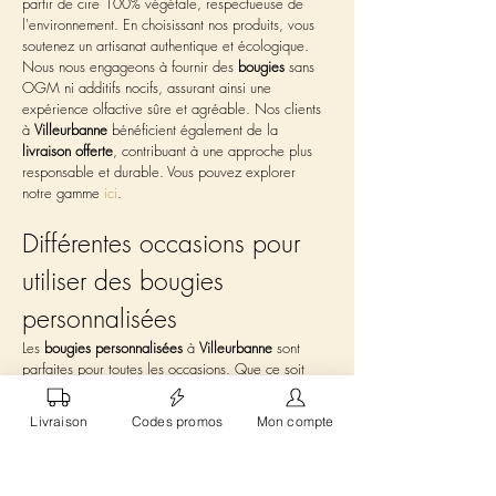
partir de cire 100% végétale, respectueuse de 
l'environnement. En choisissant nos produits, vous 
soutenez un artisanat authentique et écologique. 
Nous nous engageons à fournir des 
bougies
 sans 
OGM ni additifs nocifs, assurant ainsi une 
expérience olfactive sûre et agréable. Nos clients 
à 
Villeurbanne
 bénéficient également de la 
livraison offerte
, contribuant à une approche plus 
responsable et durable. Vous pouvez explorer 
notre gamme 
ici
.
Différentes occasions pour 
utiliser des bougies 
personnalisées 
Les 
bougies personnalisées
 à 
Villeurbanne
 sont 
parfaites pour toutes les occasions. Que ce soit 
pour un anniversaire, une fête spéciale, ou 
simplement pour créer une ambiance chaleureuse, 
Livraison
Codes promos
Mon compte
nos 
bougies
 apportent une touche d'élégance. 
Elles sont idéales pour transformer n'importe quelle 
pièce en un lieu de détente et de confort. Nos 
créations permettent à chaque événement de 