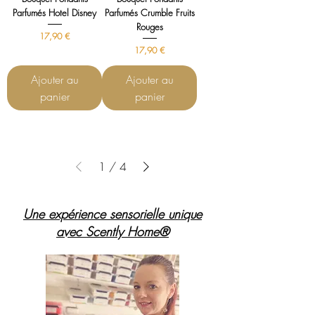
Parfumés Hotel Disney
Parfumés Crumble Fruits
Rouges
Prix
17,90 €
Prix
17,90 €
Ajouter au
Ajouter au
panier
panier
1
/
4
Une expérience sensorielle unique
avec Scently Home®