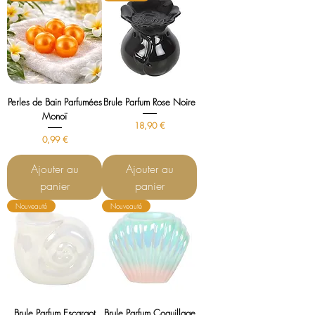
Perles de Bain Parfumées
Brule Parfum Rose Noire
Monoï
Prix
18,90 €
Prix
0,99 €
Ajouter au
Ajouter au
panier
panier
Nouveauté
Nouveauté
Brule Parfum Escargot
Brule Parfum Coquillage