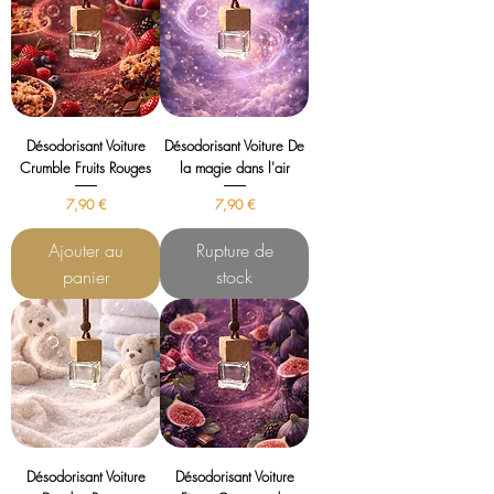
Désodorisant Voiture
Désodorisant Voiture De
Crumble Fruits Rouges
la magie dans l'air
Prix
Prix
7,90 €
7,90 €
Ajouter au
Rupture de
panier
stock
Désodorisant Voiture
Désodorisant Voiture