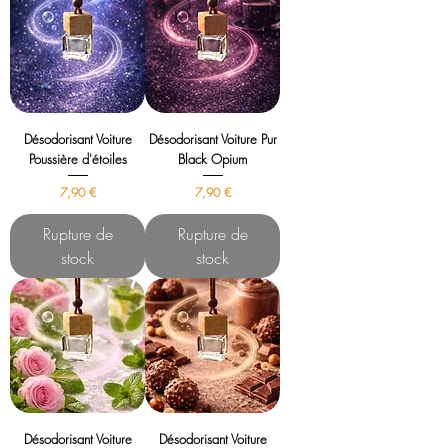
Désodorisant Voiture
Désodorisant Voiture Pur
Poussière d'étoiles
Black Opium
Prix
Prix
7,90 €
7,90 €
Rupture de
Rupture de
stock
stock
Désodorisant Voiture
Désodorisant Voiture