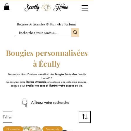
Scently
Home
Bougies Artisanales & Bien être Parfumé
Bougies personnalisées
à Écully
Bienvenue dans l'univers envoûtant des
Bougies Parfumées
Scently
Home® !
Découvrez notre
Bougie Artisanale
et explorez une collection exquise,
conçue pour
éveiller vos sens et illuminer votre espace de vie
.
Affinez votre recherche
Filtrer
Nouveauté
Nouveauté