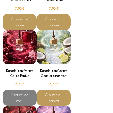
Cachemire Oud
Cerise Noire
Prix
Prix
7,90 €
7,90 €
Ajouter au
Ajouter au
panier
panier
Désodorisant Voiture
Désodorisant Voiture
Cerise Perdue
Coco et citron vert
Prix
Prix
7,90 €
7,90 €
Rupture de
Ajouter au
stock
panier