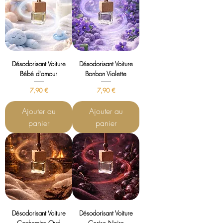
Désodorisant Voiture
Désodorisant Voiture
Bébé d'amour
Bonbon Violette
Prix
Prix
7,90 €
7,90 €
Ajouter au
Ajouter au
panier
panier
Désodorisant Voiture
Désodorisant Voiture