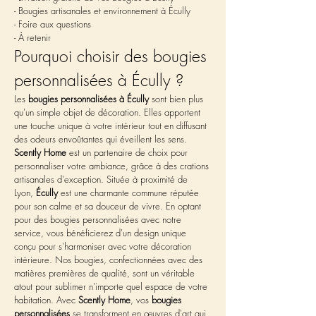
- Bougies artisanales et environnement à Écully
- Foire aux questions
- À retenir
Pourquoi choisir des bougies 
personnalisées à Écully ?
Les 
bougies personnalisées à Écully
 sont bien plus 
qu'un simple objet de décoration. Elles apportent 
une touche unique à votre intérieur tout en diffusant 
des odeurs envoûtantes qui éveillent les sens. 
Scently Home
 est un partenaire de choix pour 
personnaliser votre ambiance, grâce à des crations 
artisanales d'exception. Située à proximité de 
Lyon, 
Écully
 est une charmante commune réputée 
pour son calme et sa douceur de vivre. En optant 
pour des bougies personnalisées avec notre 
service, vous bénéficierez d'un design unique 
conçu pour s'harmoniser avec votre décoration 
intérieure. Nos bougies, confectionnées avec des 
matières premières de qualité, sont un véritable 
atout pour sublimer n'importe quel espace de votre 
habitation. Avec 
Scently Home
, vos 
bougies 
personnalisées
 se transforment en œuvres d'art qui 