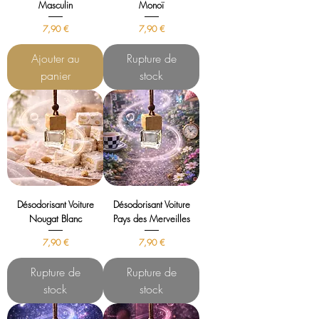
Masculin
Monoï
Prix
Prix
7,90 €
7,90 €
Ajouter au
Rupture de
panier
stock
Désodorisant Voiture
Désodorisant Voiture
Nougat Blanc
Pays des Merveilles
Prix
Prix
7,90 €
7,90 €
Rupture de
Rupture de
stock
stock