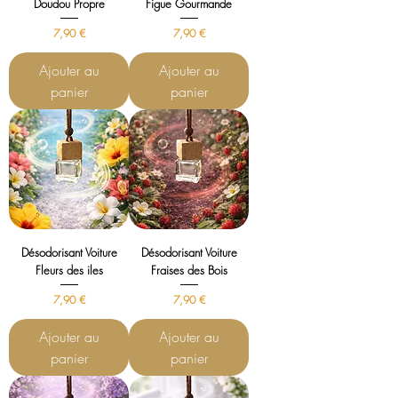
Doudou Propre
Figue Gourmande
Prix
Prix
7,90 €
7,90 €
Ajouter au
Ajouter au
panier
panier
Désodorisant Voiture
Désodorisant Voiture
Fleurs des iles
Fraises des Bois
Prix
Prix
7,90 €
7,90 €
Ajouter au
Ajouter au
panier
panier