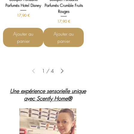
Parfumés Hotel Disney
Parfumés Crumble Fruits
Rouges
Prix
17,90 €
Prix
17,90 €
Ajouter au
Ajouter au
panier
panier
1
/
4
Une expérience sensorielle unique
avec Scently Home®