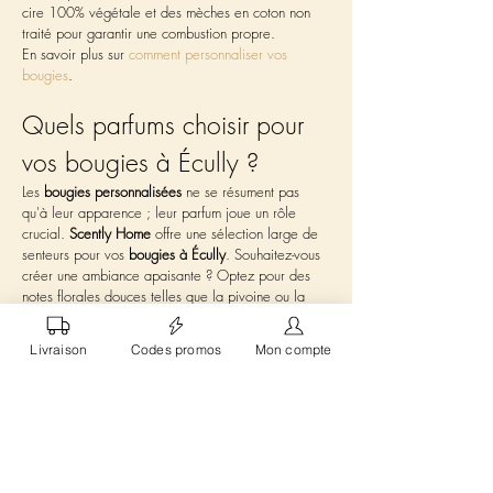
cire 100% végétale et des mèches en coton non 
traité pour garantir une combustion propre.
En savoir plus sur 
comment personnaliser vos 
bougies
.
Quels parfums choisir pour 
vos bougies à Écully ?
Les 
bougies personnalisées
 ne se résument pas 
qu'à leur apparence ; leur parfum joue un rôle 
crucial. 
Scently Home
 offre une sélection large de 
senteurs pour vos 
bougies à Écully
. Souhaitez-vous 
créer une ambiance apaisante ? Optez pour des 
notes florales douces telles que la pivoine ou la 
fleur de coton. Vous préférez une atmosphère 
chaleureuse ? Nos arômes de vanille et de 
Livraison
Codes promos
Mon compte
cannelle sauront vous combler. Chaque fragrance 
est soigneusement sélectionnée pour sa qualité et 
sa capacité à transformer un espace. Vous 
apprécierez également nos 
bougies gourmandes
avec des senteurs sucrées et réconfortantes, 
idéales pour les soirées cocooning. Vous pouvez 
consulter tous nos 
senteurs disponibles
 et choisir 