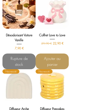
Désodorisant Voiture
Coffret Love to Love
Vanille
Prix original
Prix promotionnel
29,90 €
22,90 €
Prix
7,90 €
Rupture de
Ajouter au
stock
panier
Nouveauté
Nouveauté
Diffuseur Arche
Diffuseur Pancakes