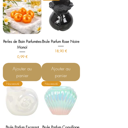
Perles de Bain Parfumées
Brule Parfum Rose Noire
Monoï
Prix
18,90 €
Prix
0,99 €
Ajouter au
Ajouter au
panier
panier
Nouveauté
Nouveauté
Brule Parfum Escargot
Brule Parfum Coquillage