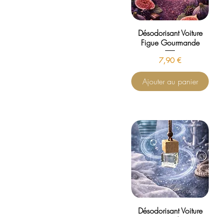
Désodorisant Voiture
Figue Gourmande
Prix
7,90 €
Ajouter au panier
Désodorisant Voiture