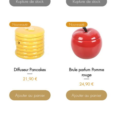
Rupture de stock
Rupture de stock
Nouveauté
Nouveauté
Diffuseur Pancakes
Brule parfum Pomme
rouge
Prix
21,90 €
Prix
24,90 €
Ajouter au panier
Ajouter au panier