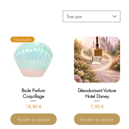
Trier par
Nouveauté
Brule Parfum
Désodorisant Voiture
Coquillage
Hotel Disney
Prix
Prix
18,90 €
7,90 €
Ajouter au panier
Ajouter au panier