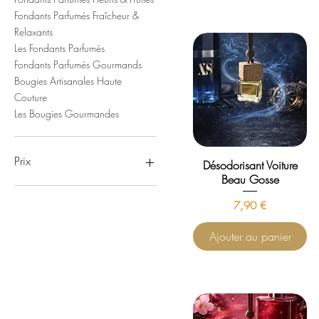
Fondants Parfumés Fraîcheur &
Relaxants
Les Fondants Parfumés
Fondants Parfumés Gourmands
Bougies Artisanales Haute
Couture
Les Bougies Gourmandes
Prix
Désodorisant Voiture
Beau Gosse
0 €
50 €
Prix
7,90 €
Ajouter au panier