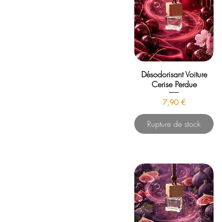
Désodorisant Voiture
Cerise Perdue
Prix
7,90 €
Rupture de stock