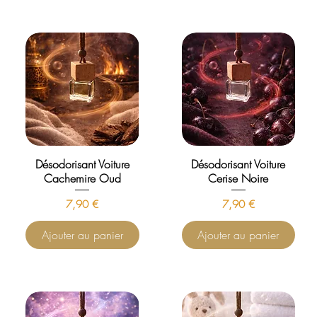
Désodorisant Voiture
Désodorisant Voiture
Cachemire Oud
Cerise Noire
Prix
Prix
7,90 €
7,90 €
Ajouter au panier
Ajouter au panier