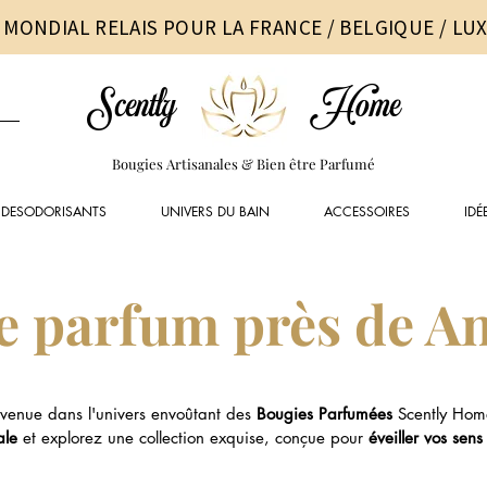
 MONDIAL RELAIS POUR LA FRANCE / BELGIQUE / L
Scently
Home
Bougies Artisanales & Bien être Parfumé
DESODORISANTS
UNIVERS DU BAIN
ACCESSOIRES
IDÉ
e parfum près de A
venue dans l'univers envoûtant des
Bougies Parfumées
Scently Hom
ale
et explorez une collection exquise, conçue pour
éveiller vos sens