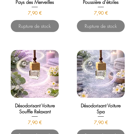
Pays des Merveilles
Poussière d'étoiles
Prix
Prix
7,90 €
7,90 €
Rupture de stock
Rupture de stock
Désodorisant Voiture
Désodorisant Voiture
Souffle Relaxant
Spa
Prix
Prix
7,90 €
7,90 €