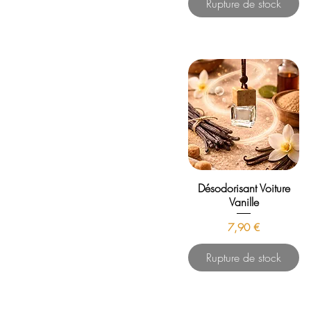
Rupture de stock
Désodorisant Voiture
Vanille
Prix
7,90 €
Rupture de stock