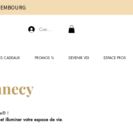
UXEMBOURG
Connexion
ES CADEAUX
PROMOS %
DEVENIR VDI
ESPACE PROS
nnecy
e® !
 et illuminer votre espace de vie
.