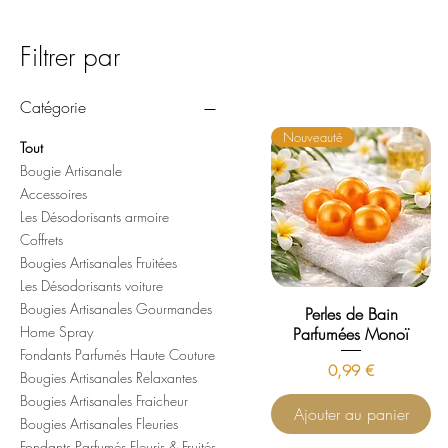
Filtrer par
Catégorie
Nouveauté
Tout
Bougie Artisanale
Accessoires
Les Désodorisants armoire
Coffrets
Bougies Artisanales Fruitées
Les Désodorisants voiture
Bougies Artisanales Gourmandes
Perles de Bain
Home Spray
Parfumées Monoï
Fondants Parfumés Haute Couture
Prix
0,99 €
Bougies Artisanales Relaxantes
Bougies Artisanales Fraicheur
Ajouter au panier
Bougies Artisanales Fleuries
Fondants Parfumés Fleuris & Fruités