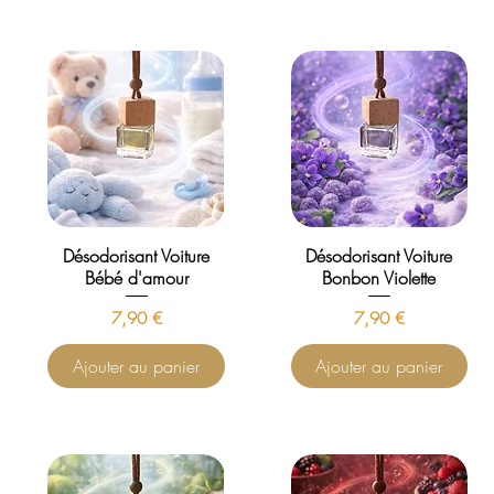
Désodorisant Voiture
Désodorisant Voiture
Bébé d'amour
Bonbon Violette
Prix
Prix
7,90 €
7,90 €
Ajouter au panier
Ajouter au panier