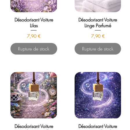
Désodorisant Voiture
Désodorisant Voiture
Lilas
Linge Parfumé
Prix
Prix
7,90 €
7,90 €
Rupture de stock
Rupture de stock
Désodorisant Voiture
Désodorisant Voiture