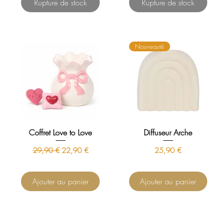
Rupture de stock
Rupture de stock
Nouveauté
Coffret Love to Love
Diffuseur Arche
Prix original
Prix promotionnel
Prix
29,90 €
22,90 €
25,90 €
Ajouter au panier
Ajouter au panier