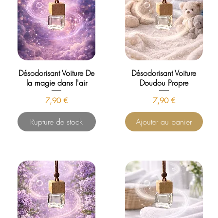
Désodorisant Voiture De
Désodorisant Voiture
la magie dans l'air
Doudou Propre
Prix
Prix
7,90 €
7,90 €
Rupture de stock
Ajouter au panier