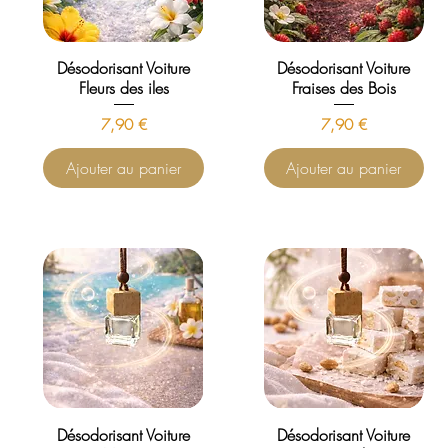
Désodorisant Voiture
Désodorisant Voiture
Fleurs des iles
Fraises des Bois
Prix
Prix
7,90 €
7,90 €
Ajouter au panier
Ajouter au panier
Désodorisant Voiture
Désodorisant Voiture