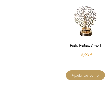
Brule Parfum Corail
Prix
18,90 €
Ajouter au panier