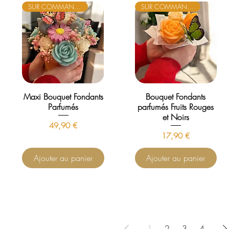
SUR COMMANDE
SUR COMMANDE
Maxi Bouquet Fondants
Bouquet Fondants
Parfumés
parfumés Fruits Rouges
et Noirs
Prix
49,90 €
Prix
17,90 €
Ajouter au panier
Ajouter au panier
1
2
3
4