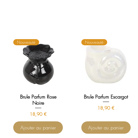
Nouveauté
Nouveauté
Brule Parfum Rose
Brule Parfum Escargot
Noire
Prix
18,90 €
Prix
18,90 €
Ajouter au panier
Ajouter au panier