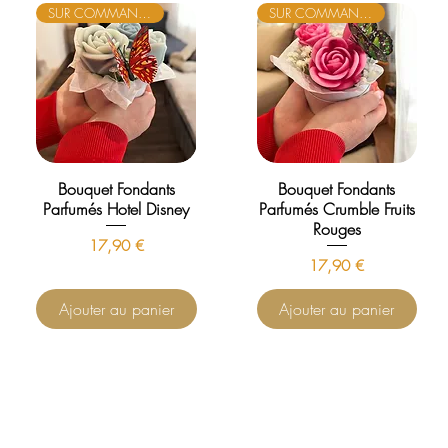
SUR COMMANDE
SUR COMMANDE
Bouquet Fondants
Bouquet Fondants
Parfumés Hotel Disney
Parfumés Crumble Fruits
Rouges
Prix
17,90 €
Prix
17,90 €
Ajouter au panier
Ajouter au panier