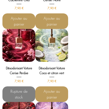
Cachemire Oud
Cerise Noire
Prix
Prix
7,90 €
7,90 €
Ajouter au
Ajouter au
panier
panier
Désodorisant Voiture
Désodorisant Voiture
Cerise Perdue
Coco et citron vert
Prix
Prix
7,90 €
7,90 €
Rupture de
Ajouter au
stock
panier