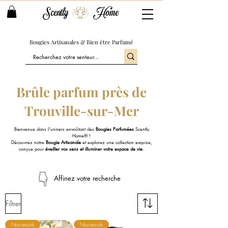
Scently
Home
Bougies Artisanales & Bien être Parfumé
Brûle parfum près de
Trouville-sur-Mer
Bienvenue dans l'univers envoûtant des
Bougies Parfumées
Scently
Home® !
Découvrez notre
Bougie Artisanale
et explorez une collection exquise,
conçue pour
éveiller vos sens et illuminer votre espace de vie
.
Affinez votre recherche
Filtrer
Nouveauté
Nouveauté