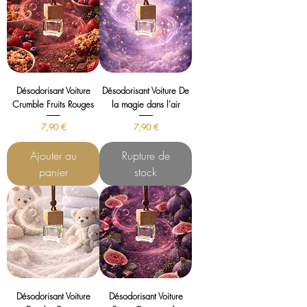
Désodorisant Voiture
Désodorisant Voiture De
Crumble Fruits Rouges
la magie dans l'air
Prix
Prix
7,90 €
7,90 €
Ajouter au
Rupture de
panier
stock
Désodorisant Voiture
Désodorisant Voiture