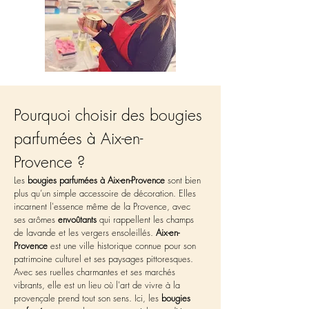
Pourquoi choisir des bougies 
parfumées à Aix-en-
Provence ?
Les 
bougies parfumées à Aix-en-Provence
 sont bien 
plus qu’un simple accessoire de décoration. Elles 
incarnent l'essence même de la Provence, avec 
ses arômes 
envoûtants
 qui rappellent les champs 
de lavande et les vergers ensoleillés. 
Aix-en-
Provence
 est une ville historique connue pour son 
patrimoine culturel et ses paysages pittoresques. 
Avec ses ruelles charmantes et ses marchés 
vibrants, elle est un lieu où l'art de vivre à la 
provençale prend tout son sens. Ici, les 
bougies 