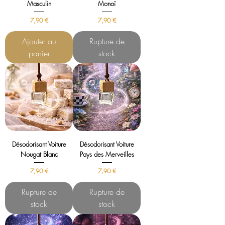
Masculin
Monoï
Prix
Prix
7,90 €
7,90 €
Ajouter au
Rupture de
panier
stock
Désodorisant Voiture
Désodorisant Voiture
Nougat Blanc
Pays des Merveilles
Prix
Prix
7,90 €
7,90 €
Rupture de
Rupture de
stock
stock