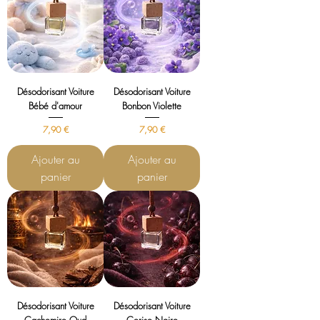
Désodorisant Voiture
Désodorisant Voiture
Bébé d'amour
Bonbon Violette
Prix
Prix
7,90 €
7,90 €
Ajouter au
Ajouter au
panier
panier
Désodorisant Voiture
Désodorisant Voiture