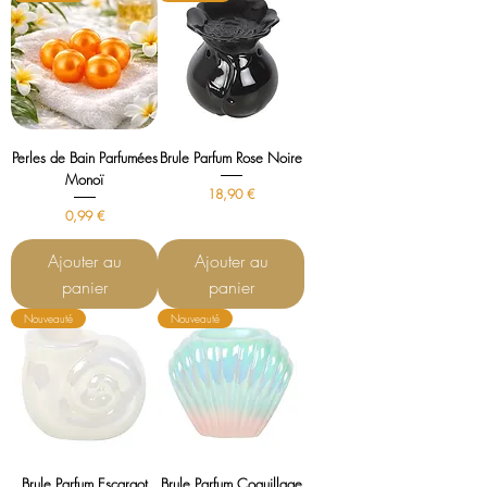
Perles de Bain Parfumées
Brule Parfum Rose Noire
Monoï
Prix
18,90 €
Prix
0,99 €
Ajouter au
Ajouter au
panier
panier
Nouveauté
Nouveauté
Brule Parfum Escargot
Brule Parfum Coquillage