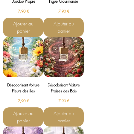
Doudou Propre
Figue Gourmande
Prix
Prix
7,90 €
7,90 €
Ajouter au
Ajouter au
panier
panier
Désodorisant Voiture
Désodorisant Voiture
Fleurs des iles
Fraises des Bois
Prix
Prix
7,90 €
7,90 €
Ajouter au
Ajouter au
panier
panier