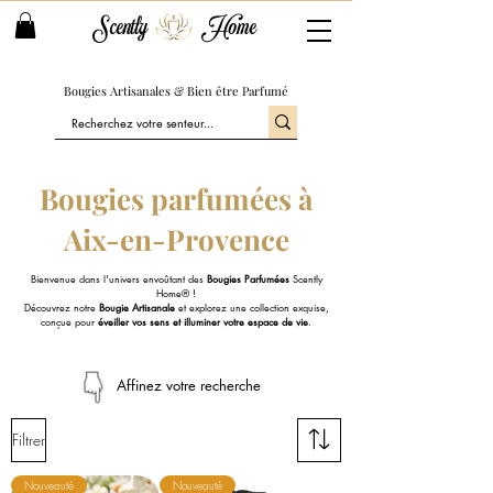
Scently
Home
Bougies Artisanales & Bien être Parfumé
Bougies parfumées à
Aix-en-Provence
Bienvenue dans l'univers envoûtant des
Bougies Parfumées
Scently
Home® !
Découvrez notre
Bougie Artisanale
et explorez une collection exquise,
conçue pour
éveiller vos sens et illuminer votre espace de vie
.
Affinez votre recherche
Filtrer
Nouveauté
Nouveauté