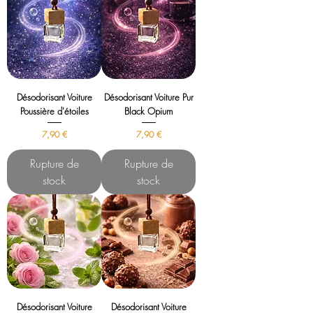
Désodorisant Voiture
Désodorisant Voiture Pur
Poussière d'étoiles
Black Opium
Prix
Prix
7,90 €
7,90 €
Rupture de
Rupture de
stock
stock
Désodorisant Voiture
Désodorisant Voiture