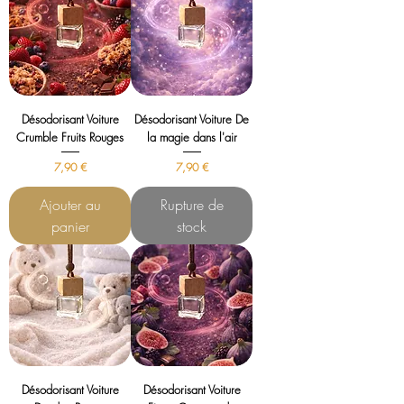
Désodorisant Voiture
Désodorisant Voiture De
Crumble Fruits Rouges
la magie dans l'air
Prix
Prix
7,90 €
7,90 €
Ajouter au
Rupture de
panier
stock
Désodorisant Voiture
Désodorisant Voiture