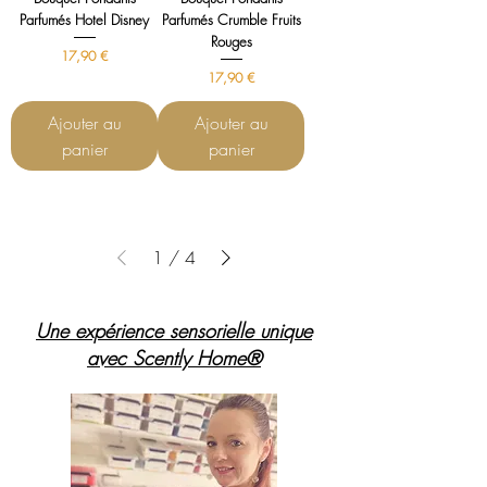
Parfumés Hotel Disney
Parfumés Crumble Fruits
Rouges
Prix
17,90 €
Prix
17,90 €
Ajouter au
Ajouter au
panier
panier
1
/
4
Une expérience sensorielle unique
avec Scently Home®