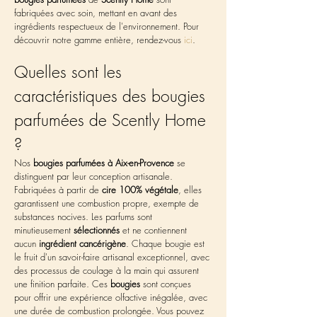
fabriquées avec soin, mettant en avant des 
ingrédients respectueux de l'environnement. Pour 
découvrir notre gamme entière, rendez-vous 
ici
.
Quelles sont les 
caractéristiques des bougies 
parfumées de Scently Home 
?
Nos 
bougies parfumées à Aix-en-Provence
 se 
distinguent par leur conception artisanale. 
Fabriquées à partir de 
cire 100% végétale
, elles 
garantissent une combustion propre, exempte de 
substances nocives. Les parfums sont 
minutieusement 
sélectionnés
 et ne contiennent 
aucun 
ingrédient cancérigène
. Chaque bougie est 
le fruit d'un savoir-faire artisanal exceptionnel, avec 
des processus de coulage à la main qui assurent 
une finition parfaite. Ces 
bougies
 sont conçues 
pour offrir une expérience olfactive inégalée, avec 
une durée de combustion prolongée. Vous pouvez 