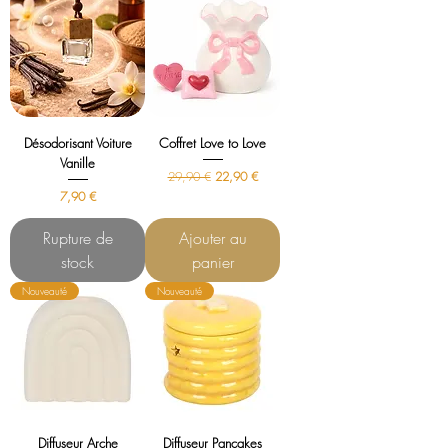
Désodorisant Voiture
Coffret Love to Love
Vanille
Prix original
Prix promotionnel
29,90 €
22,90 €
Prix
7,90 €
Rupture de
Ajouter au
stock
panier
Nouveauté
Nouveauté
Diffuseur Arche
Diffuseur Pancakes