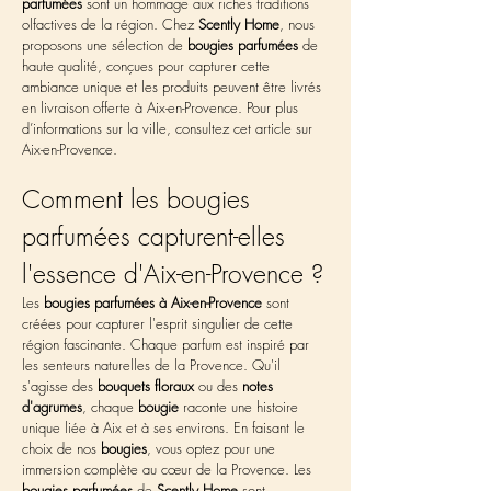
parfumées
 sont un hommage aux riches traditions 
olfactives de la région. Chez 
Scently Home
, nous 
proposons une sélection de 
bougies parfumées
 de 
haute qualité, conçues pour capturer cette 
ambiance unique et les produits peuvent être livrés 
en livraison offerte à Aix-en-Provence. Pour plus 
d’informations sur la ville, consultez cet article sur 
Aix-en-Provence.
Comment les bougies 
parfumées capturent-elles 
l'essence d'Aix-en-Provence ?
Les 
bougies parfumées à Aix-en-Provence
 sont 
créées pour capturer l'esprit singulier de cette 
région fascinante. Chaque parfum est inspiré par 
les senteurs naturelles de la Provence. Qu'il 
s'agisse des 
bouquets floraux
 ou des 
notes 
d'agrumes
, chaque 
bougie
 raconte une histoire 
unique liée à Aix et à ses environs. En faisant le 
choix de nos 
bougies
, vous optez pour une 
immersion complète au cœur de la Provence. Les 
bougies parfumées
 de 
Scently Home
 sont 