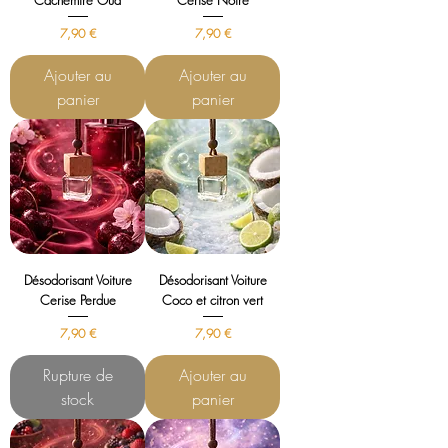
Cachemire Oud
Cerise Noire
Prix
Prix
7,90 €
7,90 €
Ajouter au
Ajouter au
panier
panier
Désodorisant Voiture
Désodorisant Voiture
Cerise Perdue
Coco et citron vert
Prix
Prix
7,90 €
7,90 €
Rupture de
Ajouter au
stock
panier