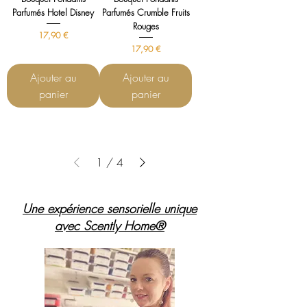
Parfumés Hotel Disney
Parfumés Crumble Fruits
Rouges
Prix
17,90 €
Prix
17,90 €
Ajouter au
Ajouter au
panier
panier
1
/
4
Une expérience sensorielle unique
avec Scently Home®