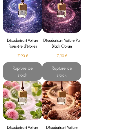
Désodorisant Voiture
Désodorisant Voiture Pur
Poussière d'étoiles
Black Opium
Prix
Prix
7,90 €
7,90 €
Rupture de
Rupture de
stock
stock
Désodorisant Voiture
Désodorisant Voiture