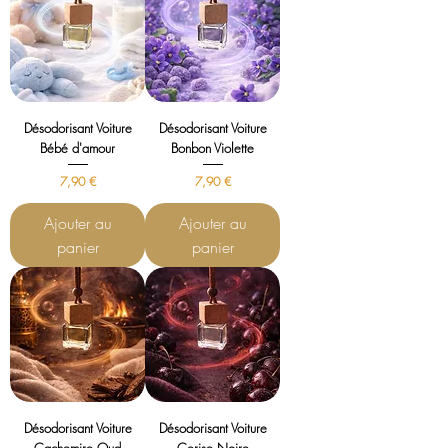
Désodorisant Voiture
Désodorisant Voiture
Bébé d'amour
Bonbon Violette
Prix
Prix
7,90 €
7,90 €
Ajouter au
Ajouter au
panier
panier
Désodorisant Voiture
Désodorisant Voiture