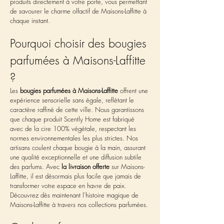
produits directement à votre porte, vous permettant 
de savourer le charme olfactif de Maisons-Laffitte à 
chaque instant.
Pourquoi choisir des bougies 
parfumées à Maisons-Laffitte 
?
Les 
bougies parfumées à Maisons-Laffitte
 offrent une 
expérience sensorielle sans égale, reflétant le 
caractère raffiné de cette ville. Nous garantissons 
que chaque produit Scently Home est fabriqué 
avec de la cire 100% végétale, respectant les 
normes environnementales les plus strictes. Nos 
artisans coulent chaque bougie à la main, assurant 
une qualité exceptionnelle et une diffusion subtile 
des parfums. Avec 
la livraison offerte
 sur Maisons-
Laffitte, il est désormais plus facile que jamais de 
transformer votre espace en havre de paix. 
Découvrez dès maintenant l'histoire magique de 
Maisons-Laffitte à travers nos collections parfumées.