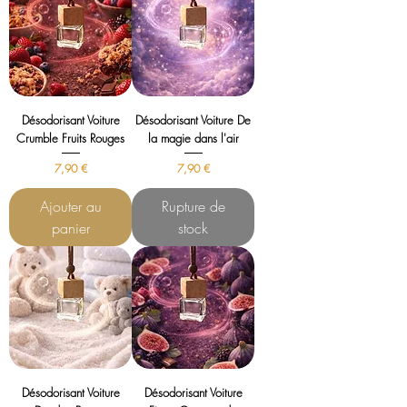
Désodorisant Voiture
Désodorisant Voiture De
Crumble Fruits Rouges
la magie dans l'air
Prix
Prix
7,90 €
7,90 €
Ajouter au
Rupture de
panier
stock
Désodorisant Voiture
Désodorisant Voiture