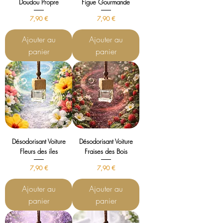
Doudou Propre
Figue Gourmande
Prix
Prix
7,90 €
7,90 €
Ajouter au
Ajouter au
panier
panier
Désodorisant Voiture
Désodorisant Voiture
Fleurs des iles
Fraises des Bois
Prix
Prix
7,90 €
7,90 €
Ajouter au
Ajouter au
panier
panier