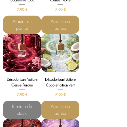
Cachemire Oud
Cerise Noire
Prix
Prix
7,90 €
7,90 €
Ajouter au
Ajouter au
panier
panier
Désodorisant Voiture
Désodorisant Voiture
Cerise Perdue
Coco et citron vert
Prix
Prix
7,90 €
7,90 €
Rupture de
Ajouter au
stock
panier