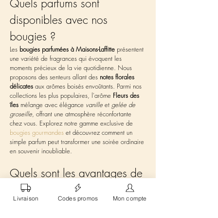
Quels parfums sont 
disponibles avec nos 
bougies ?
Les 
bougies parfumées à Maisons-Laffitte
 présentent 
une variété de fragrances qui évoquent les 
moments précieux de la vie quotidienne. Nous 
proposons des senteurs allant des 
notes florales 
délicates
 aux arômes boisés envoûtants. Parmi nos 
collections les plus populaires, l'arôme 
Fleurs des 
îles
 mélange avec élégance 
vanille
 et 
gelée de 
groseille
, offrant une atmosphère réconfortante 
chez vous. Explorez notre gamme exclusive de 
bougies gourmandes
 et découvrez comment un 
simple parfum peut transformer une soirée ordinaire 
en souvenir inoubliable.
Quels sont les avantages de 
nos bougies artisanales à 
Livraison
Codes promos
Mon compte
Maisons-Laffitte ?