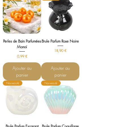
Perles de Bain Parfumées
Brule Parfum Rose Noire
Monoï
Prix
18,90 €
Prix
0,99 €
Ajouter au
Ajouter au
panier
panier
Nouveauté
Nouveauté
Brule Parfum Escargot
Brule Parfum Coquillage