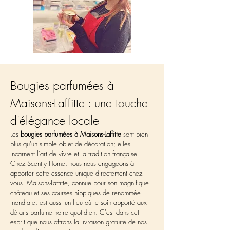
Bougies parfumées à 
Maisons-Laffitte : une touche 
d'élégance locale
Les 
bougies parfumées à Maisons-Laffitte
 sont bien 
plus qu'un simple objet de décoration; elles 
incarnent l'art de vivre et la tradition française. 
Chez Scently Home, nous nous engageons à 
apporter cette essence unique directement chez 
vous. Maisons-Laffitte, connue pour son magnifique 
château et ses courses hippiques de renommée 
mondiale, est aussi un lieu où le soin apporté aux 
détails parfume notre quotidien. C'est dans cet 
esprit que nous offrons la livraison gratuite de nos 