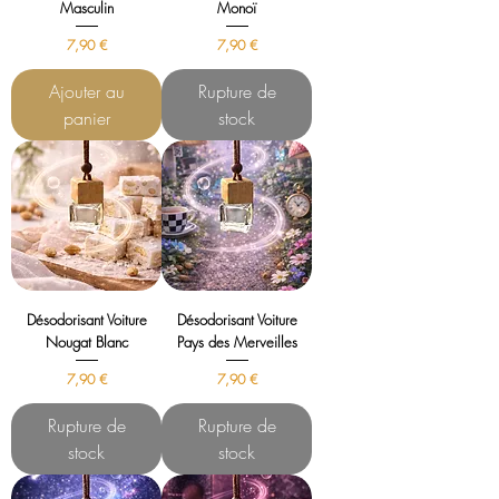
Masculin
Monoï
Prix
Prix
7,90 €
7,90 €
Ajouter au
Rupture de
panier
stock
Désodorisant Voiture
Désodorisant Voiture
Nougat Blanc
Pays des Merveilles
Prix
Prix
7,90 €
7,90 €
Rupture de
Rupture de
stock
stock