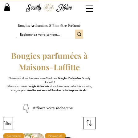
Scently
Home
Bougies Artisanales & Bien être Parfumé
Bougies parfumées à
Maisons-Laffitte
Bienvenue dans l'univers envoûtant des
Bougies Parfumées
Scently
Home® !
Découvrez notre
Bougie Artisanale
et explorez une collection exquise,
conçue pour
éveiller vos sens et illuminer votre espace de vie
.
Affinez votre recherche
Filtrer
Nouveauté
Nouveauté