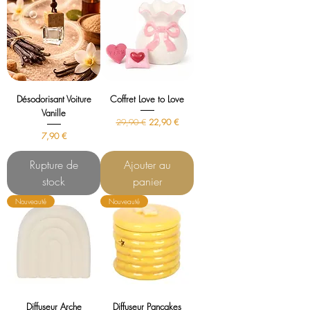
Désodorisant Voiture
Coffret Love to Love
Vanille
Prix original
Prix promotionnel
29,90 €
22,90 €
Prix
7,90 €
Rupture de
Ajouter au
stock
panier
Nouveauté
Nouveauté
Diffuseur Arche
Diffuseur Pancakes