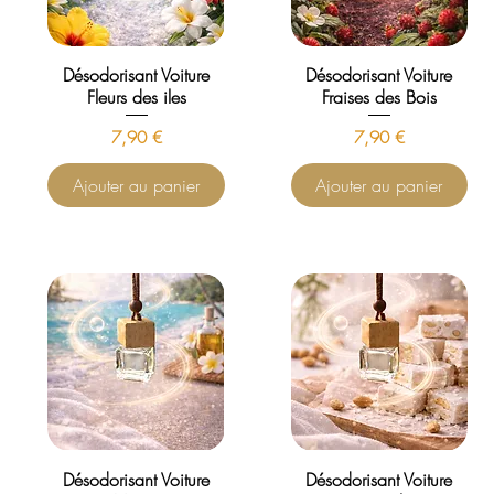
Désodorisant Voiture
Désodorisant Voiture
Fleurs des iles
Fraises des Bois
Prix
Prix
7,90 €
7,90 €
Ajouter au panier
Ajouter au panier
Désodorisant Voiture
Désodorisant Voiture