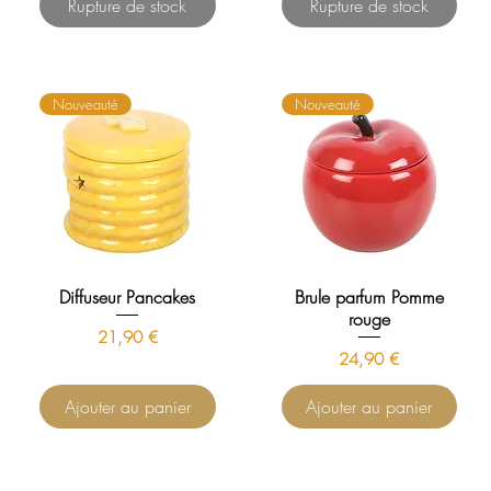
Rupture de stock
Rupture de stock
Nouveauté
Nouveauté
Diffuseur Pancakes
Brule parfum Pomme
rouge
Prix
21,90 €
Prix
24,90 €
Ajouter au panier
Ajouter au panier