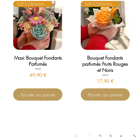
SUR COMMANDE
SUR COMMANDE
Maxi Bouquet Fondants
Bouquet Fondants
Parfumés
parfumés Fruits Rouges
et Noirs
Prix
49,90 €
Prix
17,90 €
Ajouter au panier
Ajouter au panier
1
2
3
4