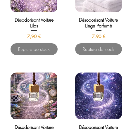
Désodorisant Voiture
Désodorisant Voiture
Lilas
Linge Parfumé
Prix
Prix
7,90 €
7,90 €
Rupture de stock
Rupture de stock
Désodorisant Voiture
Désodorisant Voiture