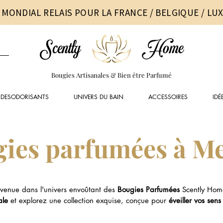
 MONDIAL RELAIS POUR LA FRANCE / BELGIQUE / L
Scently
Home
Bougies Artisanales & Bien être Parfumé
DESODORISANTS
UNIVERS DU BAIN
ACCESSOIRES
IDÉ
ies parfumées à M
venue dans l'univers envoûtant des
Bougies Parfumées
Scently Hom
ale
et explorez une collection exquise, conçue pour
éveiller vos sens