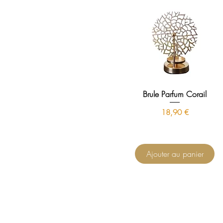
Brule Parfum Corail
Prix
18,90 €
Ajouter au panier