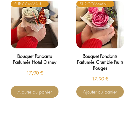
SUR COMMANDE
SUR COMMANDE
Bouquet Fondants
Bouquet Fondants
Parfumés Hotel Disney
Parfumés Crumble Fruits
Rouges
Prix
17,90 €
Prix
17,90 €
Ajouter au panier
Ajouter au panier