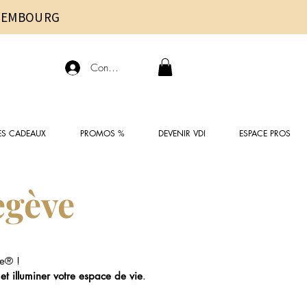
UXEMBOURG
Connexion
ES CADEAUX
PROMOS %
DEVENIR VDI
ESPACE PROS
egève
e® !
 et illuminer votre espace de vie
.