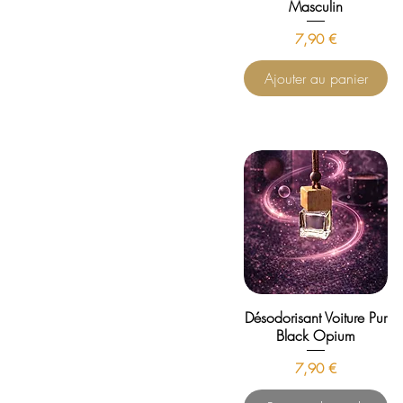
Masculin
Prix
7,90 €
Ajouter au panier
Désodorisant Voiture Pur
Black Opium
Prix
7,90 €