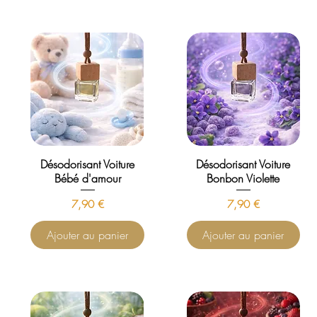
Désodorisant Voiture
Désodorisant Voiture
Bébé d'amour
Bonbon Violette
Prix
Prix
7,90 €
7,90 €
Ajouter au panier
Ajouter au panier