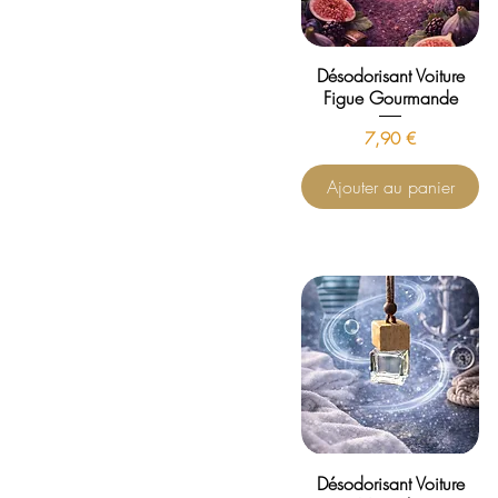
Désodorisant Voiture
Figue Gourmande
Prix
7,90 €
Ajouter au panier
Désodorisant Voiture