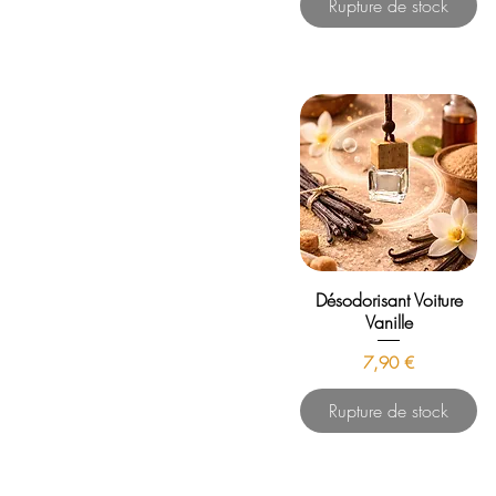
Rupture de stock
Désodorisant Voiture
Vanille
Prix
7,90 €
Rupture de stock