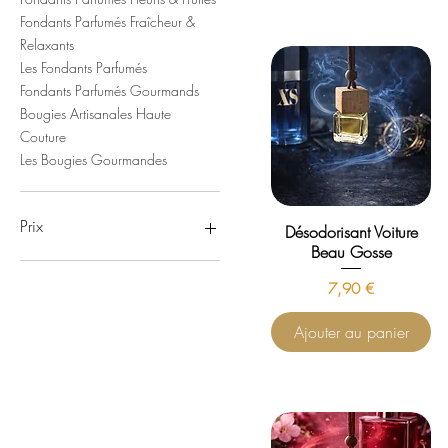
Fondants Parfumés Fraîcheur &
Relaxants
Les Fondants Parfumés
Fondants Parfumés Gourmands
Bougies Artisanales Haute
Couture
Les Bougies Gourmandes
Prix
Désodorisant Voiture
Beau Gosse
0 €
50 €
Prix
7,90 €
Ajouter au panier