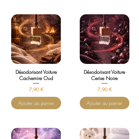
Désodorisant Voiture
Désodorisant Voiture
Cachemire Oud
Cerise Noire
Prix
Prix
7,90 €
7,90 €
Ajouter au panier
Ajouter au panier