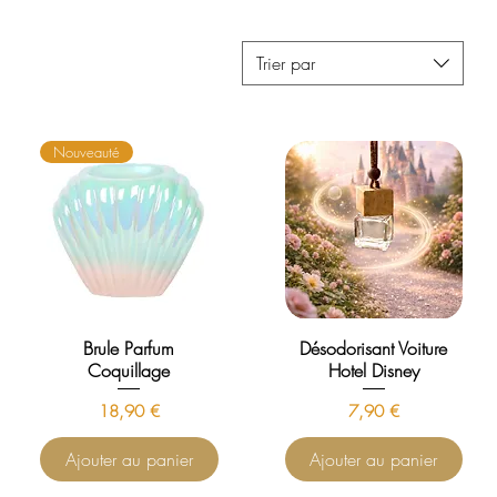
Trier par
Nouveauté
Brule Parfum
Désodorisant Voiture
Coquillage
Hotel Disney
Prix
Prix
18,90 €
7,90 €
Ajouter au panier
Ajouter au panier