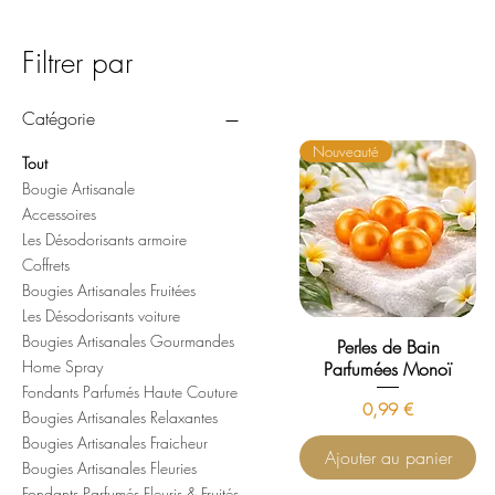
Filtrer par
Catégorie
Nouveauté
Tout
Bougie Artisanale
Accessoires
Les Désodorisants armoire
Coffrets
Bougies Artisanales Fruitées
Les Désodorisants voiture
Bougies Artisanales Gourmandes
Perles de Bain
Home Spray
Parfumées Monoï
Fondants Parfumés Haute Couture
Prix
0,99 €
Bougies Artisanales Relaxantes
Bougies Artisanales Fraicheur
Ajouter au panier
Bougies Artisanales Fleuries
Fondants Parfumés Fleuris & Fruités