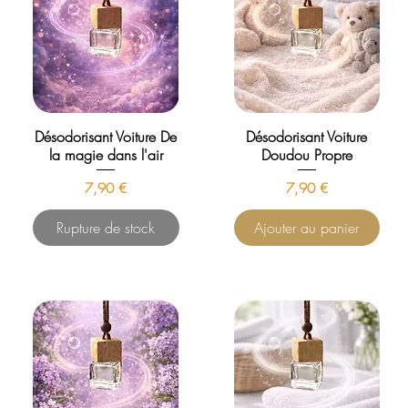
Désodorisant Voiture De
Désodorisant Voiture
la magie dans l'air
Doudou Propre
Prix
Prix
7,90 €
7,90 €
Rupture de stock
Ajouter au panier