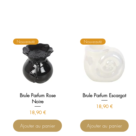
Nouveauté
Nouveauté
Brule Parfum Rose
Brule Parfum Escargot
Noire
Prix
18,90 €
Prix
18,90 €
Ajouter au panier
Ajouter au panier