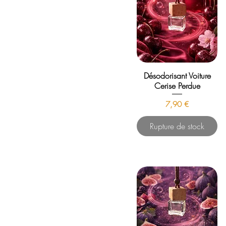
Désodorisant Voiture
Cerise Perdue
Prix
7,90 €
Rupture de stock