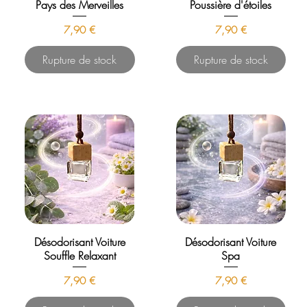
Pays des Merveilles
Poussière d'étoiles
Prix
Prix
7,90 €
7,90 €
Rupture de stock
Rupture de stock
Désodorisant Voiture
Désodorisant Voiture
Souffle Relaxant
Spa
Prix
Prix
7,90 €
7,90 €