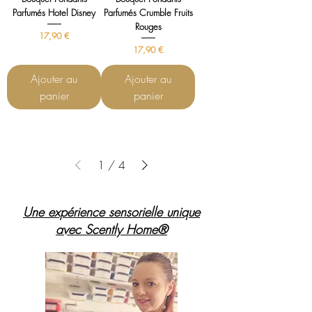
Parfumés Hotel Disney
Parfumés Crumble Fruits
Rouges
Prix
17,90 €
Prix
17,90 €
Ajouter au
Ajouter au
panier
panier
1
/
4
Une expérience sensorielle unique
avec Scently Home®