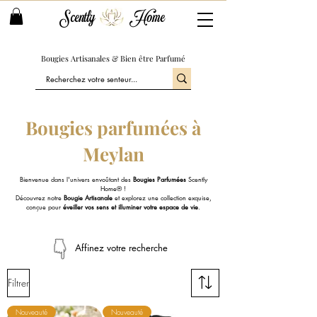
Scently
Home
Bougies Artisanales & Bien être Parfumé
Bougies parfumées à
Meylan
Bienvenue dans l'univers envoûtant des
Bougies Parfumées
Scently
Home® !
Découvrez notre
Bougie Artisanale
et explorez une collection exquise,
conçue pour
éveiller vos sens et illuminer votre espace de vie
.
Affinez votre recherche
Filtrer
Nouveauté
Nouveauté