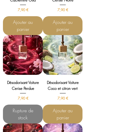
Cachemire Oud
Cerise Noire
Prix
Prix
7,90 €
7,90 €
Ajouter au
Ajouter au
panier
panier
Désodorisant Voiture
Désodorisant Voiture
Cerise Perdue
Coco et citron vert
Prix
Prix
7,90 €
7,90 €
Rupture de
Ajouter au
stock
panier