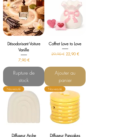
Désodorisant Voiture
Coffret Love to Love
Vanille
Prix original
Prix promotionnel
29,90 €
22,90 €
Prix
7,90 €
Rupture de
Ajouter au
stock
panier
Nouveauté
Nouveauté
Diffuseur Arche
Diffuseur Pancakes