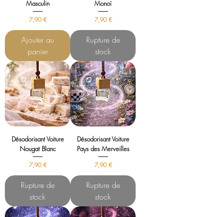
Masculin
Monoï
Prix
Prix
7,90 €
7,90 €
Ajouter au
Rupture de
panier
stock
Désodorisant Voiture
Désodorisant Voiture
Nougat Blanc
Pays des Merveilles
Prix
Prix
7,90 €
7,90 €
Rupture de
Rupture de
stock
stock