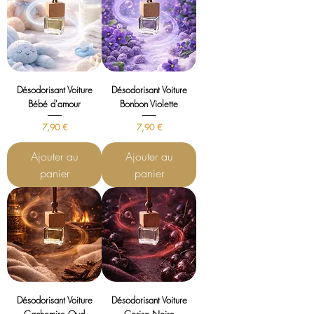
Désodorisant Voiture
Désodorisant Voiture
Bébé d'amour
Bonbon Violette
Prix
Prix
7,90 €
7,90 €
Ajouter au
Ajouter au
panier
panier
Désodorisant Voiture
Désodorisant Voiture