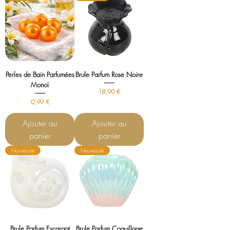
Perles de Bain Parfumées
Brule Parfum Rose Noire
Monoï
Prix
18,90 €
Prix
0,99 €
Ajouter au
Ajouter au
panier
panier
Nouveauté
Nouveauté
Brule Parfum Escargot
Brule Parfum Coquillage