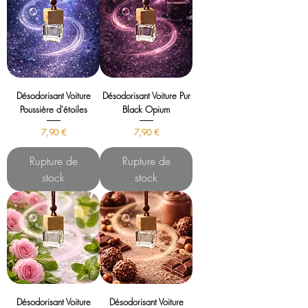
Désodorisant Voiture
Désodorisant Voiture Pur
Poussière d'étoiles
Black Opium
Prix
Prix
7,90 €
7,90 €
Rupture de
Rupture de
stock
stock
Désodorisant Voiture
Désodorisant Voiture