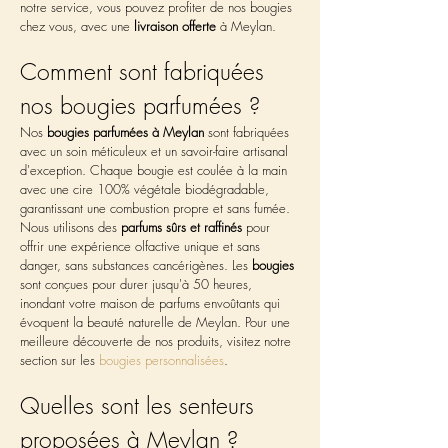
notre service, vous pouvez profiter de nos bougies 
chez vous, avec une 
livraison offerte
 à Meylan.
Comment sont fabriquées 
nos bougies parfumées ?
Nos 
bougies parfumées à Meylan
 sont fabriquées 
avec un soin méticuleux et un savoir-faire artisanal 
d'exception. Chaque bougie est coulée à la main 
avec une cire 100% végétale biodégradable, 
garantissant une combustion propre et sans fumée. 
Nous utilisons des 
parfums sûrs et raffinés
 pour 
offrir une expérience olfactive unique et sans 
danger, sans substances cancérigènes. Les 
bougies
sont conçues pour durer jusqu'à 50 heures, 
inondant votre maison de parfums envoûtants qui 
évoquent la beauté naturelle de Meylan. Pour une 
meilleure découverte de nos produits, visitez notre 
section sur les 
bougies personnalisées
.
Quelles sont les senteurs 
proposées à Meylan ?