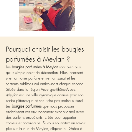
Pourquoi choisir les bougies 
parfumées à Meylan ?
Les 
bougies parfumées à Meylan
 sont bien plus 
qu'un simple objet de décoration. Elles incarnent 
une harmonie parfaite entre l'artisanat et les 
senteurs sublimes qui enrichissent chaque espace. 
Située dans la région Auvergne-Rhône-Alpes, 
Meylan
 est une ville dynamique connue pour son 
cadre pittoresque et son riche patrimoine culturel. 
Les 
bougies parfumées
 que nous proposons 
enrichissent cet environnement exceptionnel avec 
des parfums envoûtants, créés pour apporter 
chaleur et convivialité. Si vous souhaitez en savoir 
plus sur la ville de Meylan, cliquez ici. Grâce à 