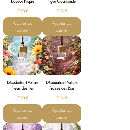
Doudou Propre
Figue Gourmande
Prix
Prix
7,90 €
7,90 €
Ajouter au
Ajouter au
panier
panier
Désodorisant Voiture
Désodorisant Voiture
Fleurs des iles
Fraises des Bois
Prix
Prix
7,90 €
7,90 €
Ajouter au
Ajouter au
panier
panier