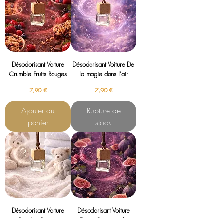
Désodorisant Voiture
Désodorisant Voiture De
Crumble Fruits Rouges
la magie dans l'air
Prix
Prix
7,90 €
7,90 €
Ajouter au
Rupture de
panier
stock
Désodorisant Voiture
Désodorisant Voiture