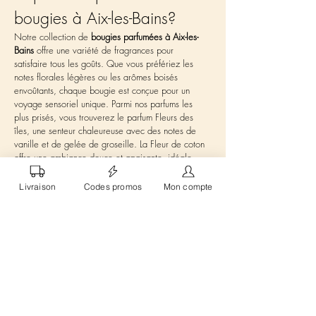
bougies à Aix-les-Bains?
Notre collection de 
bougies parfumées à Aix-les-
Bains
 offre une variété de fragrances pour 
satisfaire tous les goûts. Que vous préfériez les 
notes florales légères ou les arômes boisés 
envoûtants, chaque bougie est conçue pour un 
voyage sensoriel unique. Parmi nos parfums les 
plus prisés, vous trouverez le parfum Fleurs des 
îles, une senteur chaleureuse avec des notes de 
vanille et de gelée de groseille. La Fleur de coton 
offre une ambiance douce et apaisante, idéale 
pour les moments de relaxation. Pour ceux qui 
aiment les fragrances vivifiantes, le parfum 
Livraison
Codes promos
Mon compte
Agrumes est parfait pour revitaliser votre espace.
Comment utiliser et entretenir 
vos bougies parfumées?
Pour profiter pleinement de vos 
bougies parfumées 
à Aix-les-Bains
, il est important de suivre quelques 
conseils d'utilisation. Avant chaque utilisation, 
veillez à couper la mèche à environ 5 mm pour 