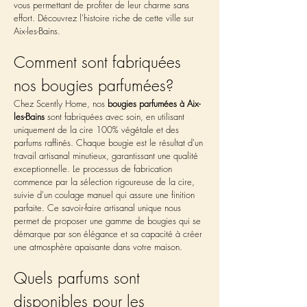
vous permettant de profiter de leur charme sans 
effort. Découvrez l'histoire riche de cette ville sur 
Aix-les-Bains.
Comment sont fabriquées 
nos bougies parfumées?
Chez Scently Home, nos 
bougies parfumées à Aix-
les-Bains
 sont fabriquées avec soin, en utilisant 
uniquement de la cire 100% végétale et des 
parfums raffinés. Chaque bougie est le résultat d'un 
travail artisanal minutieux, garantissant une qualité 
exceptionnelle. Le processus de fabrication 
commence par la sélection rigoureuse de la cire, 
suivie d'un coulage manuel qui assure une finition 
parfaite. Ce savoir-faire artisanal unique nous 
permet de proposer une gamme de bougies qui se 
démarque par son élégance et sa capacité à créer 
une atmosphère apaisante dans votre maison.
Quels parfums sont 
disponibles pour les 