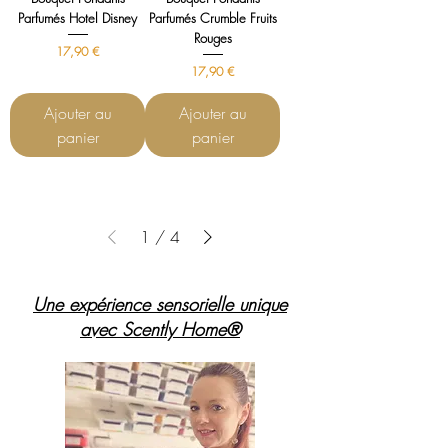
Parfumés Hotel Disney
Parfumés Crumble Fruits
Rouges
Prix
17,90 €
Prix
17,90 €
Ajouter au
Ajouter au
panier
panier
1
/
4
Une expérience sensorielle unique
avec Scently Home®