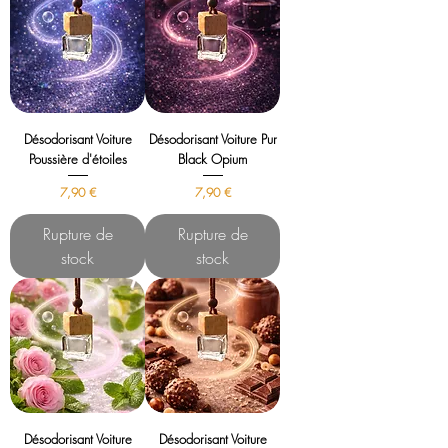
Désodorisant Voiture
Désodorisant Voiture Pur
Poussière d'étoiles
Black Opium
Prix
Prix
7,90 €
7,90 €
Rupture de
Rupture de
stock
stock
Désodorisant Voiture
Désodorisant Voiture