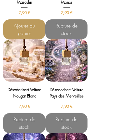
Masculin
Monoï
Prix
Prix
7,90 €
7,90 €
Ajouter au
Rupture de
panier
stock
Désodorisant Voiture
Désodorisant Voiture
Nougat Blanc
Pays des Merveilles
Prix
Prix
7,90 €
7,90 €
Rupture de
Rupture de
stock
stock