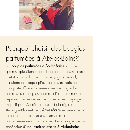
Pourquoi choisir des bougies 
parfumées à Aix-les-Bains?
Les 
bougies parfumées à Aix-les-Bains
 sont plus 
qu'un simple élément de décoration. Elles sont une 
invitation à la détente et au voyage sensoriel, 
transformant chaque pièce en un sanctuaire de 
tranquilité. Confectionnées avec des ingrédients 
naturels, ces bougies capturent l'esprit d'une ville 
réputée pour ses eaux thermales et ses paysages 
magnifiques. Ancrée au cœur de la région 
Auvergne-Rhône-Alpes, 
Aix-les-Bains
 est une ville où 
la nature et le bien-être se rencontrent 
harmonieusement. En choisissant nos bougies, vous 
bénéficiez d'une 
livraison offerte à Aix-les-Bains
, 