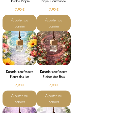
Doudou Propre
Figue Gourmande
Prix
Prix
7,90 €
7,90 €
Ajouter au
Ajouter au
panier
panier
Désodorisant Voiture
Désodorisant Voiture
Fleurs des iles
Fraises des Bois
Prix
Prix
7,90 €
7,90 €
Ajouter au
Ajouter au
panier
panier