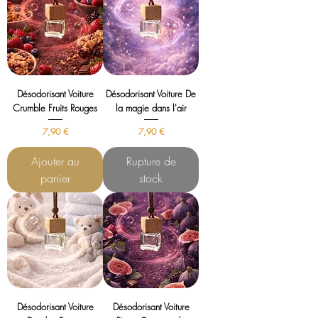
Désodorisant Voiture
Désodorisant Voiture De
Crumble Fruits Rouges
la magie dans l'air
Prix
Prix
7,90 €
7,90 €
Ajouter au
Rupture de
panier
stock
Désodorisant Voiture
Désodorisant Voiture