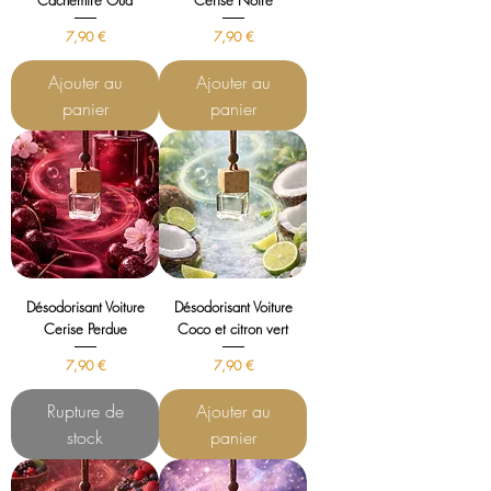
Cachemire Oud
Cerise Noire
Prix
Prix
7,90 €
7,90 €
Ajouter au
Ajouter au
panier
panier
Désodorisant Voiture
Désodorisant Voiture
Cerise Perdue
Coco et citron vert
Prix
Prix
7,90 €
7,90 €
Rupture de
Ajouter au
stock
panier