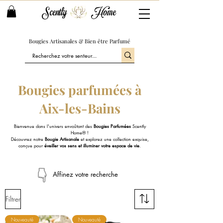
Scently
Home
Bougies Artisanales & Bien être Parfumé
Bougies parfumées à
Aix-les-Bains
Bienvenue dans l'univers envoûtant des
Bougies Parfumées
Scently
Home® !
Découvrez notre
Bougie Artisanale
et explorez une collection exquise,
conçue pour
éveiller vos sens et illuminer votre espace de vie
.
Affinez votre recherche
Filtrer
Nouveauté
Nouveauté