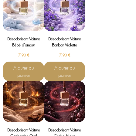
Désodorisant Voiture
Désodorisant Voiture
Bébé d'amour
Bonbon Violette
Prix
Prix
7,90 €
7,90 €
Ajouter au
Ajouter au
panier
panier
Désodorisant Voiture
Désodorisant Voiture