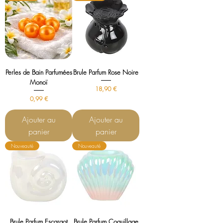
Perles de Bain Parfumées
Brule Parfum Rose Noire
Monoï
Prix
18,90 €
Prix
0,99 €
Ajouter au
Ajouter au
panier
panier
Nouveauté
Nouveauté
Brule Parfum Escargot
Brule Parfum Coquillage