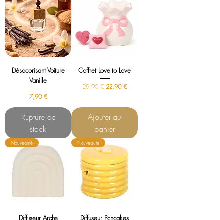
Désodorisant Voiture
Coffret Love to Love
Vanille
Prix original
Prix promotionnel
29,90 €
22,90 €
Prix
7,90 €
Rupture de
Ajouter au
stock
panier
Nouveauté
Nouveauté
Diffuseur Arche
Diffuseur Pancakes