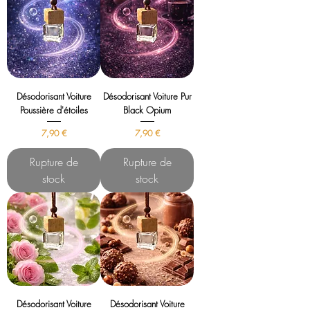
Désodorisant Voiture
Désodorisant Voiture Pur
Poussière d'étoiles
Black Opium
Prix
Prix
7,90 €
7,90 €
Rupture de
Rupture de
stock
stock
Désodorisant Voiture
Désodorisant Voiture