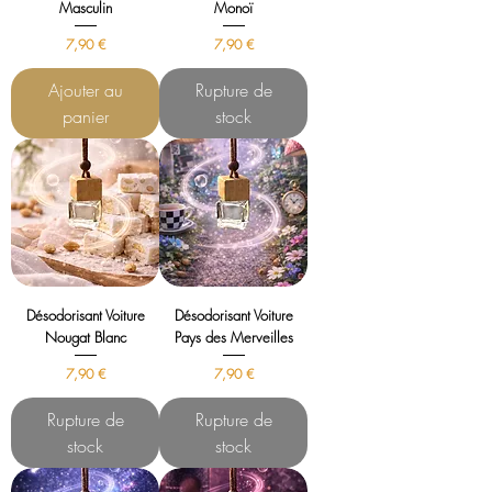
Masculin
Monoï
Prix
Prix
7,90 €
7,90 €
Ajouter au
Rupture de
panier
stock
Désodorisant Voiture
Désodorisant Voiture
Nougat Blanc
Pays des Merveilles
Prix
Prix
7,90 €
7,90 €
Rupture de
Rupture de
stock
stock