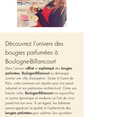
Découvrez l'univers des 
bougies parfumées à 
Boulogne-Billancourt
Dans l'univers 
raffiné
 et 
sophistiqué
 des 
bougies 
parfumées
, 
Boulogne-Billancourt
 se démarque 
comme une ville d'exception. Située à l'ouest de 
Paris, cette commune est réputée pour son passé 
industriel et son patrimoine architectural. Outre son 
histoire riche, 
Boulogne-Billancourt
 est aujourd'hui 
un centre dynamique et moderne où l'art de vivre 
prend tout son sens. À cet égard, les habitants 
savent apprécier la qualité et l'authenticité des 
bougies parfumées
 pour sublimer leur quotidien. 