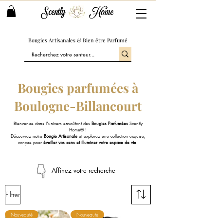
Scently
Home
Bougies Artisanales & Bien être Parfumé
Bougies parfumées à
Boulogne-Billancourt
Bienvenue dans l'univers envoûtant des
Bougies Parfumées
Scently
Home® !
Découvrez notre
Bougie Artisanale
et explorez une collection exquise,
conçue pour
éveiller vos sens et illuminer votre espace de vie
.
Affinez votre recherche
Filtrer
Nouveauté
Nouveauté