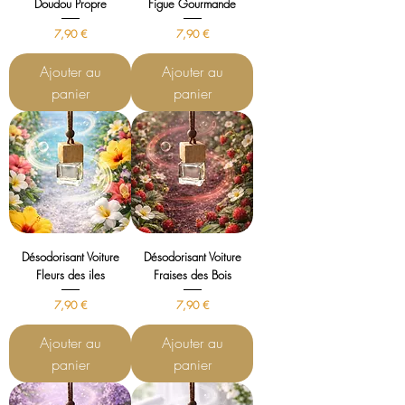
Doudou Propre
Figue Gourmande
Prix
Prix
7,90 €
7,90 €
Ajouter au
Ajouter au
panier
panier
Désodorisant Voiture
Désodorisant Voiture
Fleurs des iles
Fraises des Bois
Prix
Prix
7,90 €
7,90 €
Ajouter au
Ajouter au
panier
panier