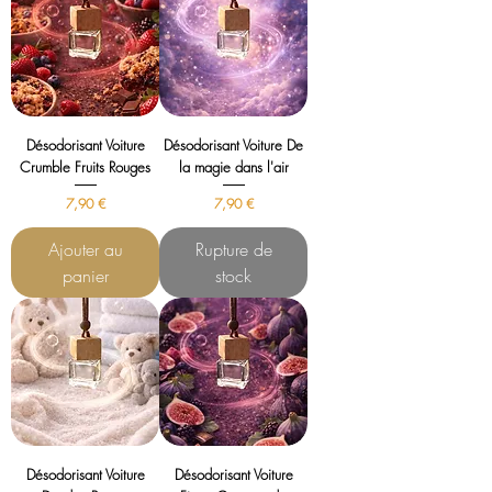
Désodorisant Voiture
Désodorisant Voiture De
Crumble Fruits Rouges
la magie dans l'air
Prix
Prix
7,90 €
7,90 €
Ajouter au
Rupture de
panier
stock
Désodorisant Voiture
Désodorisant Voiture