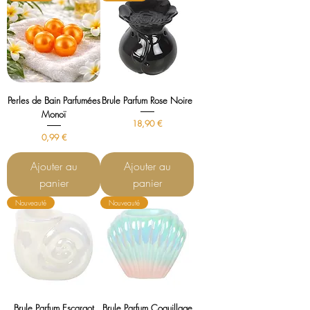
Perles de Bain Parfumées
Brule Parfum Rose Noire
Monoï
Prix
18,90 €
Prix
0,99 €
Ajouter au
Ajouter au
panier
panier
Nouveauté
Nouveauté
Brule Parfum Escargot
Brule Parfum Coquillage