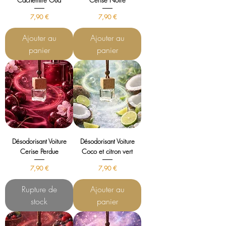
Cachemire Oud
Cerise Noire
Prix
Prix
7,90 €
7,90 €
Ajouter au
Ajouter au
panier
panier
Désodorisant Voiture
Désodorisant Voiture
Cerise Perdue
Coco et citron vert
Prix
Prix
7,90 €
7,90 €
Rupture de
Ajouter au
stock
panier