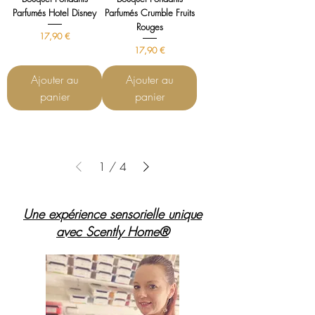
Parfumés Hotel Disney
Parfumés Crumble Fruits
Rouges
Prix
17,90 €
Prix
17,90 €
Ajouter au
Ajouter au
panier
panier
1
/
4
Une expérience sensorielle unique
avec Scently Home®