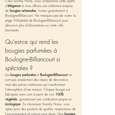
Chez Scently Home, nous comprenons cette quête 
d'
élégance
 et nous offrons une collection exquise 
de 
bougies artisanales
, livrées gratuitement à 
Boulogne-Billancourt. Ne manquez pas de visiter la 
page Wikipédia de Boulogne-Billancourt pour 
découvrir plus d'informations sur cette ville 
fascinante.
Qu'est-ce qui rend les 
bougies parfumées à 
Boulogne-Billancourt si 
spéciales ?
Les 
bougies parfumées
 à 
Boulogne-Billancourt
 ne 
sont pas simplement des objets de décoration, 
mais des pièces maîtresses qui transforment 
l'atmosphère d'une maison. Chaque bougie est 
fabriquée avec soin à partir de cire 
100% 
végétale
, garantissant une combustion propre et 
écologique
. En choisissant Scently Home, vous 
optez pour des produits de qualité, respectueux de 
l'environnement et conçus pour durer. Nos 
bougies