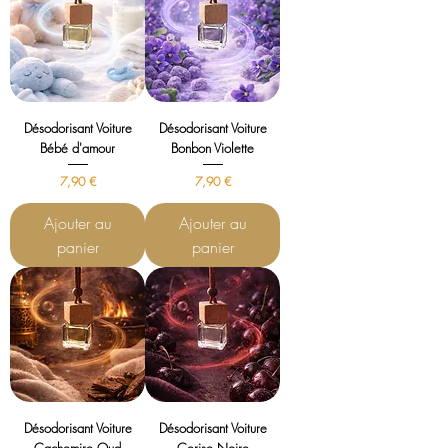
Désodorisant Voiture
Désodorisant Voiture
Bébé d'amour
Bonbon Violette
Prix
Prix
7,90 €
7,90 €
Ajouter au
Ajouter au
panier
panier
Désodorisant Voiture
Désodorisant Voiture