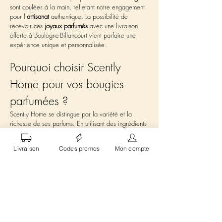
sont coulées à la main, refletant notre engagement 
pour l'
artisanat
 authentique. La possibilité de 
recevoir ces 
joyaux parfumés
 avec une livraison 
offerte à Boulogne-Billancourt vient parfaire une 
expérience unique et personnalisée.
Pourquoi choisir Scently 
Home pour vos bougies 
parfumées ?
Scently Home se distingue par la variété et la 
richesse de ses parfums. En utilisant des ingrédients 
sûrs et 
raffinés
, nous assurons une expérience 
olfactive sans pareille. Chaque 
bougie parfumée
Livraison
Codes promos
Mon compte
diffuse une 
arôme
 envoûtante, assurant une 
atmosphère 
chaleureuse
 et 
accueillante
. Parmi 
notre large gamme se trouvent des senteurs telles 
que 
Fleurs des îles
 et 
Fleur de coton
, chaque 
fragrance invitant à un 
voyage sensoriel
. En 
choisissant 
Scently Home
, vous profitez de la 
livraison offerte à Boulogne-Billancourt, assurant un 
accès facile à une qualité exceptionnelle sans 