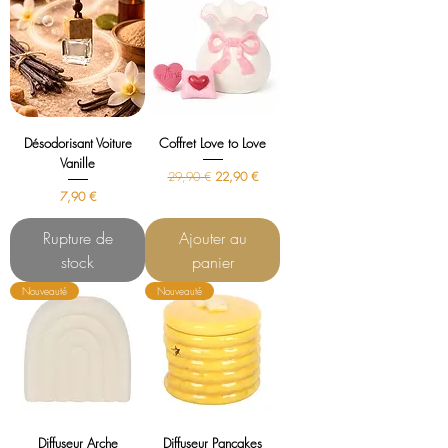
Désodorisant Voiture
Coffret Love to Love
Vanille
Prix original
Prix promotionnel
29,90 €
22,90 €
Prix
7,90 €
Rupture de
Ajouter au
stock
panier
Nouveauté
Nouveauté
Diffuseur Arche
Diffuseur Pancakes