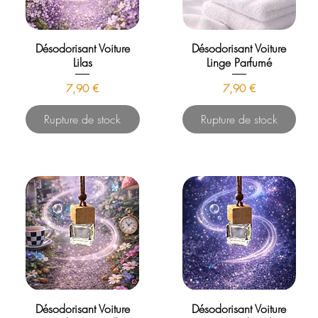
Désodorisant Voiture
Désodorisant Voiture
Lilas
Linge Parfumé
Prix
Prix
7,90 €
7,90 €
Rupture de stock
Rupture de stock
Désodorisant Voiture
Désodorisant Voiture