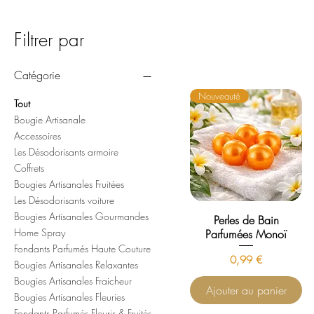
Filtrer par
Catégorie
Nouveauté
Tout
Bougie Artisanale
Accessoires
Les Désodorisants armoire
Coffrets
Bougies Artisanales Fruitées
Les Désodorisants voiture
Bougies Artisanales Gourmandes
Perles de Bain
Home Spray
Parfumées Monoï
Fondants Parfumés Haute Couture
Prix
0,99 €
Bougies Artisanales Relaxantes
Bougies Artisanales Fraicheur
Ajouter au panier
Bougies Artisanales Fleuries
Fondants Parfumés Fleuris & Fruités