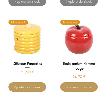
Rupture de stock
Rupture de stock
Nouveauté
Nouveauté
Diffuseur Pancakes
Brule parfum Pomme
rouge
Prix
21,90 €
Prix
24,90 €
Ajouter au panier
Ajouter au panier