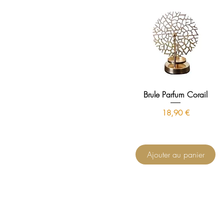
Brule Parfum Corail
Prix
18,90 €
Ajouter au panier