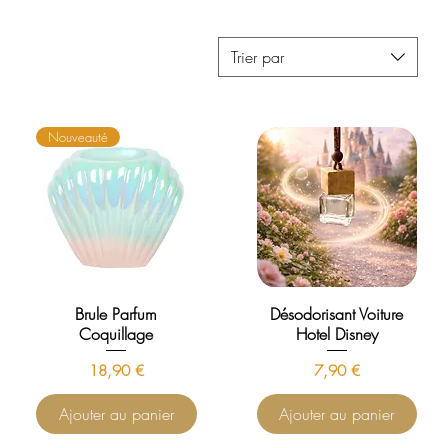
Trier par
Nouveauté
Brule Parfum
Désodorisant Voiture
Coquillage
Hotel Disney
Prix
Prix
18,90 €
7,90 €
Ajouter au panier
Ajouter au panier