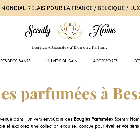
 MONDIAL RELAIS POUR LA FRANCE / BELGIQUE / L
Scently
Home
Bougies Artisanales & Bien être Parfumé
DESODORISANTS
UNIVERS DU BAIN
ACCESSOIRES
IDÉ
es parfumées à Be
venue dans l'univers envoûtant des
Bougies Parfumées
Scently Hom
ale
et explorez une collection exquise, conçue pour
éveiller vos sens