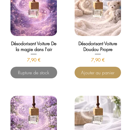
Désodorisant Voiture De
Désodorisant Voiture
la magie dans l'air
Doudou Propre
Prix
Prix
7,90 €
7,90 €
Rupture de stock
Ajouter au panier