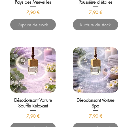
Pays des Merveilles
Poussière d'étoiles
Prix
Prix
7,90 €
7,90 €
Rupture de stock
Rupture de stock
Désodorisant Voiture
Désodorisant Voiture
Souffle Relaxant
Spa
Prix
Prix
7,90 €
7,90 €