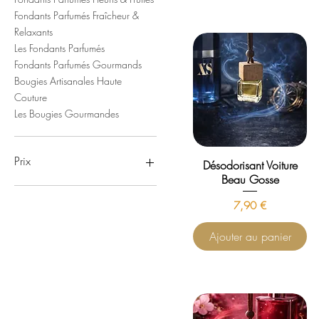
Fondants Parfumés Fraîcheur &
Relaxants
Les Fondants Parfumés
Fondants Parfumés Gourmands
Bougies Artisanales Haute
Couture
Les Bougies Gourmandes
Prix
Désodorisant Voiture
Beau Gosse
0 €
50 €
Prix
7,90 €
Ajouter au panier