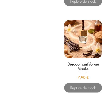
Rupture de stock
Désodorisant Voiture
Vanille
Prix
7,90 €
Rupture de stock