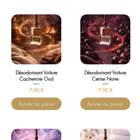
Désodorisant Voiture
Désodorisant Voiture
Cachemire Oud
Cerise Noire
Prix
Prix
7,90 €
7,90 €
Ajouter au panier
Ajouter au panier