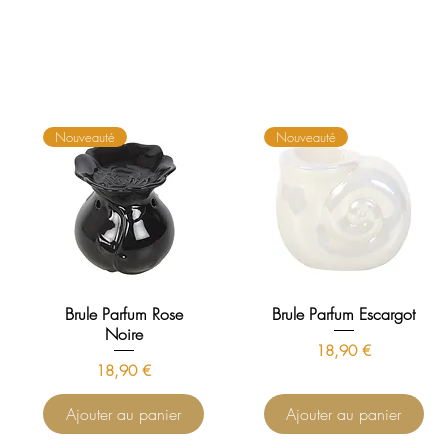
Nouveauté
Nouveauté
Brule Parfum Rose
Brule Parfum Escargot
Noire
Prix
18,90 €
Prix
18,90 €
Ajouter au panier
Ajouter au panier