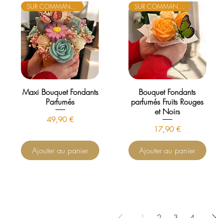
SUR COMMANDE
SUR COMMANDE
Maxi Bouquet Fondants
Bouquet Fondants
Parfumés
parfumés Fruits Rouges
et Noirs
Prix
49,90 €
Prix
17,90 €
Ajouter au panier
Ajouter au panier
1
2
3
4