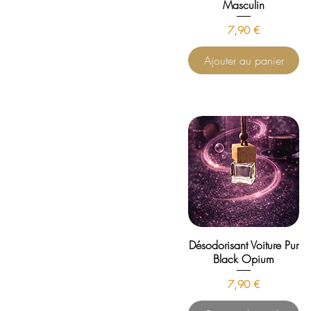
Masculin
Prix
7,90 €
Ajouter au panier
Désodorisant Voiture Pur
Black Opium
Prix
7,90 €