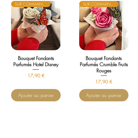
SUR COMMANDE
SUR COMMANDE
Bouquet Fondants
Bouquet Fondants
Parfumés Hotel Disney
Parfumés Crumble Fruits
Rouges
Prix
17,90 €
Prix
17,90 €
Ajouter au panier
Ajouter au panier