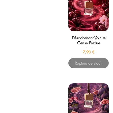
Désodorisant Voiture
Cerise Perdue
Prix
7,90 €
Rupture de stock