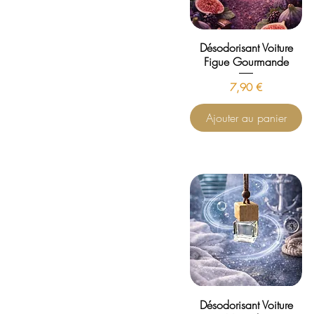
Désodorisant Voiture
Figue Gourmande
Prix
7,90 €
Ajouter au panier
Désodorisant Voiture