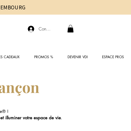
UXEMBOURG
Connexion
ES CADEAUX
PROMOS %
DEVENIR VDI
ESPACE PROS
sançon
e® !
 et illuminer votre espace de vie
.