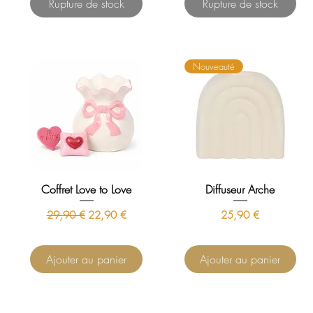
Rupture de stock
Rupture de stock
Nouveauté
Coffret Love to Love
Diffuseur Arche
Prix original
Prix promotionnel
Prix
29,90 €
22,90 €
25,90 €
Ajouter au panier
Ajouter au panier