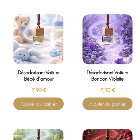
Désodorisant Voiture
Désodorisant Voiture
Bébé d'amour
Bonbon Violette
Prix
Prix
7,90 €
7,90 €
Ajouter au panier
Ajouter au panier