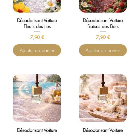
Désodorisant Voiture
Désodorisant Voiture
Fleurs des iles
Fraises des Bois
Prix
Prix
7,90 €
7,90 €
Ajouter au panier
Ajouter au panier
Désodorisant Voiture
Désodorisant Voiture