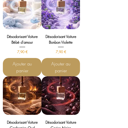
Désodorisant Voiture
Désodorisant Voiture
Bébé d'amour
Bonbon Violette
Prix
Prix
7,90 €
7,90 €
Ajouter au
Ajouter au
panier
panier
Désodorisant Voiture
Désodorisant Voiture