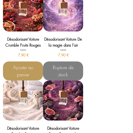
Désodorisant Voiture
Désodorisant Voiture De
Crumble Fruits Rouges
la magie dans l'air
Prix
Prix
7,90 €
7,90 €
Ajouter au
Rupture de
panier
stock
Désodorisant Voiture
Désodorisant Voiture