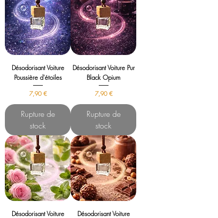
Désodorisant Voiture
Désodorisant Voiture Pur
Poussière d'étoiles
Black Opium
Prix
Prix
7,90 €
7,90 €
Rupture de
Rupture de
stock
stock
Désodorisant Voiture
Désodorisant Voiture