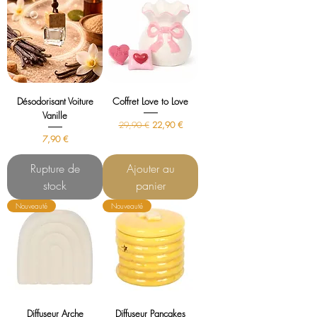
Désodorisant Voiture
Coffret Love to Love
Vanille
Prix original
Prix promotionnel
29,90 €
22,90 €
Prix
7,90 €
Rupture de
Ajouter au
stock
panier
Nouveauté
Nouveauté
Diffuseur Arche
Diffuseur Pancakes