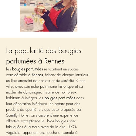
La popularité des bougies 
parfumées à Rennes
Les 
bougies parfumées
 rencontrent un succès 
considérable à 
Rennes
, faisant de chaque intérieur 
un lieu empreint de chaleur et de sérénité. Cette 
ville, avec son riche patrimoine historique et sa 
modernité dynamique, inspire de nombreux 
habitants à intégrer les 
bougies parfumées
 dans 
leur décoration intérieure. En optant pour des 
produits de qualité tels que ceux proposés par 
Scently Home, on s'assure d'une expérience 
olfactive exceptionnelle. Nos bougies sont 
fabriquées à la main avec de la cire 100% 
végétale, apportant une touche artisanale à 