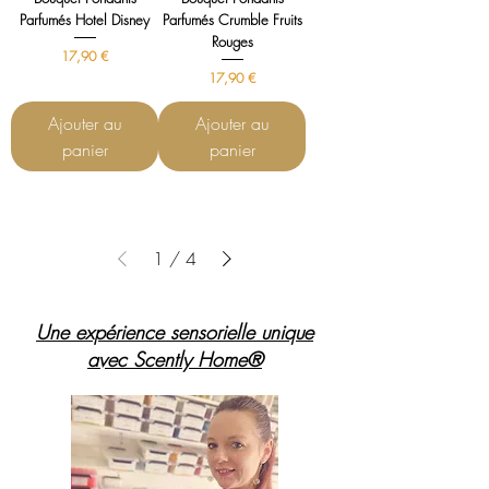
Parfumés Hotel Disney
Parfumés Crumble Fruits
Rouges
Prix
17,90 €
Prix
17,90 €
Ajouter au
Ajouter au
panier
panier
1
/
4
Une expérience sensorielle unique
avec Scently Home®