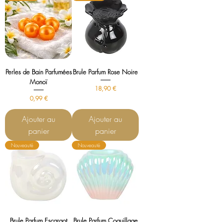
Perles de Bain Parfumées
Brule Parfum Rose Noire
Monoï
Prix
18,90 €
Prix
0,99 €
Ajouter au
Ajouter au
panier
panier
Nouveauté
Nouveauté
Brule Parfum Escargot
Brule Parfum Coquillage