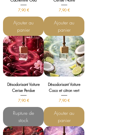
Cachemire Oud
Cerise Noire
Prix
Prix
7,90 €
7,90 €
Ajouter au
Ajouter au
panier
panier
Désodorisant Voiture
Désodorisant Voiture
Cerise Perdue
Coco et citron vert
Prix
Prix
7,90 €
7,90 €
Rupture de
Ajouter au
stock
panier