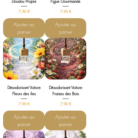
Doudou Propre
Figue Gourmande
Prix
Prix
7,90 €
7,90 €
Ajouter au
Ajouter au
panier
panier
Désodorisant Voiture
Désodorisant Voiture
Fleurs des iles
Fraises des Bois
Prix
Prix
7,90 €
7,90 €
Ajouter au
Ajouter au
panier
panier