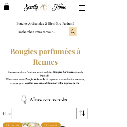
Scently
Home
Bougies Artisanales & Bien être Parfumé
Bougies parfumées à
Rennes
Bienvenue dans l'univers envoûtant des
Bougies Parfumées
Scently
Home® !
Découvrez notre
Bougie Artisanale
et explorez une collection exquise,
conçue pour
éveiller vos sens et illuminer votre espace de vie
.
Affinez votre recherche
Filtrer
Nouveauté
Nouveauté