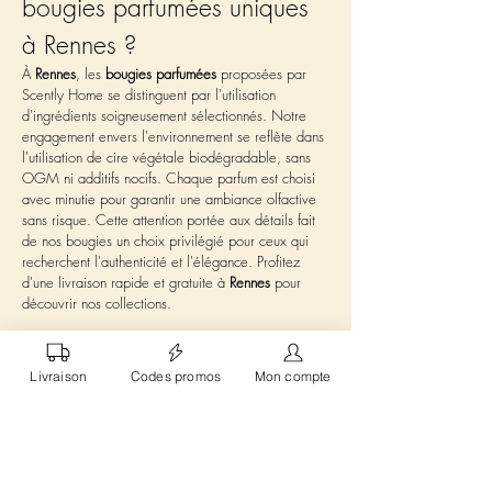
bougies parfumées uniques 
à Rennes ?
À 
Rennes
, les 
bougies parfumées
 proposées par 
Scently Home se distinguent par l'utilisation 
d'ingrédients soigneusement sélectionnés. Notre 
engagement envers l'environnement se reflète dans 
l'utilisation de cire végétale biodégradable, sans 
OGM ni additifs nocifs. Chaque parfum est choisi 
avec minutie pour garantir une ambiance olfactive 
sans risque. Cette attention portée aux détails fait 
de nos bougies un choix privilégié pour ceux qui 
recherchent l'authenticité et l'élégance. Profitez 
d'une livraison rapide et gratuite à 
Rennes
 pour 
découvrir nos collections.
Comment parfumer votre 
Livraison
Codes promos
Mon compte
maison à Rennes avec nos 
bougies ?
Les 
bougies parfumées
 sont idéales pour créer une 
atmosphère chaleureuse à 
Rennes
. Que vous 