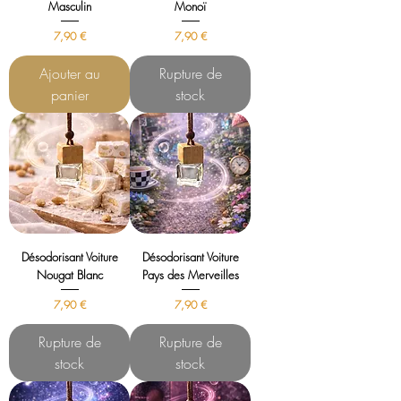
Masculin
Monoï
Prix
Prix
7,90 €
7,90 €
Ajouter au
Rupture de
panier
stock
Désodorisant Voiture
Désodorisant Voiture
Nougat Blanc
Pays des Merveilles
Prix
Prix
7,90 €
7,90 €
Rupture de
Rupture de
stock
stock