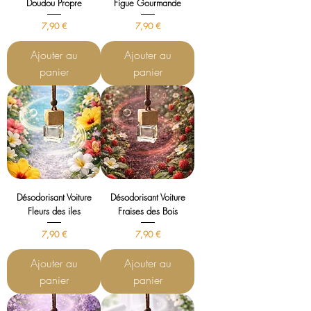
Doudou Propre
Figue Gourmande
Prix
Prix
7,90 €
7,90 €
Ajouter au
Ajouter au
panier
panier
Désodorisant Voiture
Désodorisant Voiture
Fleurs des iles
Fraises des Bois
Prix
Prix
7,90 €
7,90 €
Ajouter au
Ajouter au
panier
panier