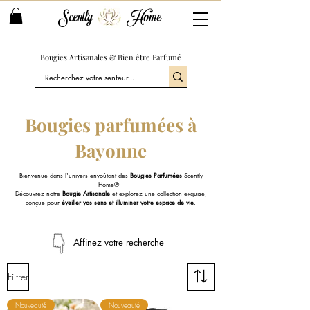
Scently
Home
Bougies Artisanales & Bien être Parfumé
Bougies parfumées à
Bayonne
Bienvenue dans l'univers envoûtant des
Bougies Parfumées
Scently
Home® !
Découvrez notre
Bougie Artisanale
et explorez une collection exquise,
conçue pour
éveiller vos sens et illuminer votre espace de vie
.
Affinez votre recherche
Filtrer
Nouveauté
Nouveauté