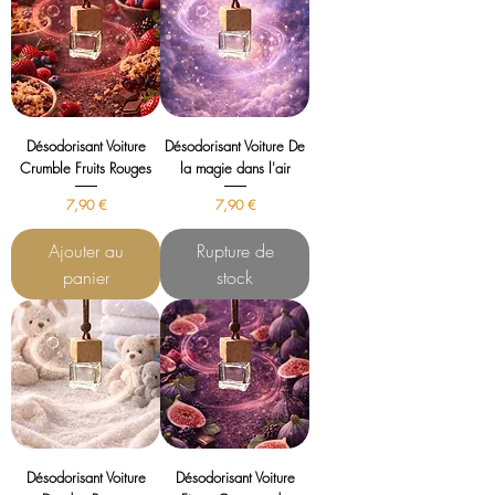
Désodorisant Voiture
Désodorisant Voiture De
Crumble Fruits Rouges
la magie dans l'air
Prix
Prix
7,90 €
7,90 €
Ajouter au
Rupture de
panier
stock
Désodorisant Voiture
Désodorisant Voiture