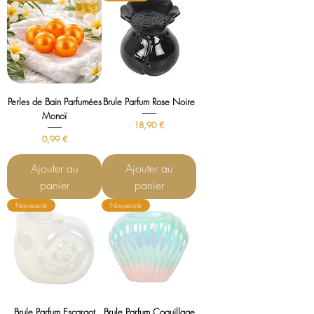
Perles de Bain Parfumées
Brule Parfum Rose Noire
Monoï
Prix
18,90 €
Prix
0,99 €
Ajouter au
Ajouter au
panier
panier
Nouveauté
Nouveauté
Brule Parfum Escargot
Brule Parfum Coquillage