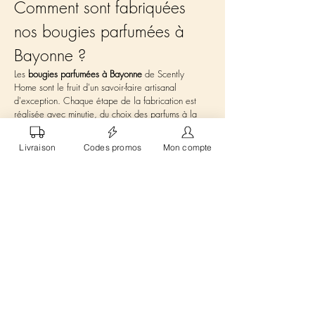
Comment sont fabriquées 
nos bougies parfumées à 
Bayonne ?
Les 
bougies parfumées à Bayonne
 de Scently 
Home sont le fruit d'un savoir-faire artisanal 
d'exception. Chaque étape de la fabrication est 
réalisée avec minutie, du choix des parfums à la 
coulée de la cire. Nos parfums sont 
rigoureusement sélectionnés pour garantir une 
Livraison
Codes promos
Mon compte
sécurité d'utilisation optimale. Cette attention au 
détail assure une diffusion homogène du parfum 
dans votre intérieur. Grâce à notre service de 
livraison offerte
 à 
Bayonne
, vous pouvez facilement 
recevoir nos produits chez vous et transformer 
votre espace en cocon de douceur et de sérénité.
Quels parfums trouver avec 
nos bougies parfumées à 
Bayonne ?