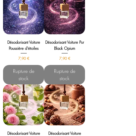
Désodorisant Voiture
Désodorisant Voiture Pur
Poussière d'étoiles
Black Opium
Prix
Prix
7,90 €
7,90 €
Rupture de
Rupture de
stock
stock
Désodorisant Voiture
Désodorisant Voiture