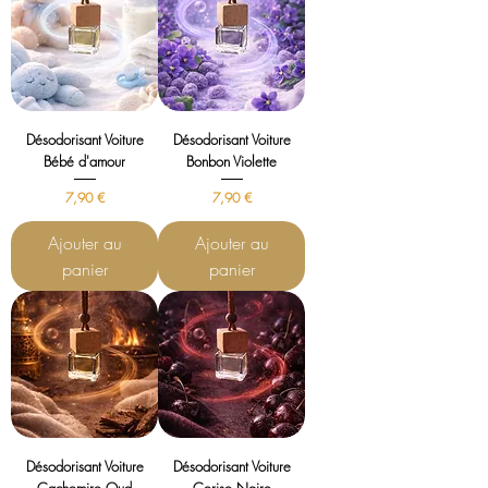
Désodorisant Voiture
Désodorisant Voiture
Bébé d'amour
Bonbon Violette
Prix
Prix
7,90 €
7,90 €
Ajouter au
Ajouter au
panier
panier
Désodorisant Voiture
Désodorisant Voiture