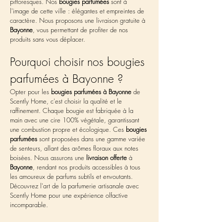
pittoresques. Nos 
bougies parfumées
 sont à 
l'image de cette ville : élégantes et empreintes de 
caractère. Nous proposons une livraison gratuite à 
Bayonne
, vous permettant de profiter de nos 
produits sans vous déplacer. 
Pourquoi choisir nos bougies 
parfumées à Bayonne ?
Opter pour les 
bougies parfumées à Bayonne
 de 
Scently Home, c'est choisir la qualité et le 
raffinement. Chaque bougie est fabriquée à la 
main avec une cire 100% végétale, garantissant 
une combustion propre et écologique. Ces 
bougies 
parfumées
 sont proposées dans une gamme variée 
de senteurs, allant des arômes floraux aux notes 
boisées. Nous assurons une 
livraison offerte
 à 
Bayonne
, rendant nos produits accessibles à tous 
les amoureux de parfums subtils et envoutants. 
Découvrez l'art de la parfumerie artisanale avec 
Scently Home pour une expérience olfactive 
incomparable.