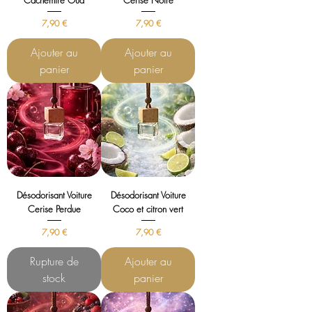
Cachemire Oud
Cerise Noire
Prix
Prix
7,90 €
7,90 €
Ajouter au
Ajouter au
panier
panier
Désodorisant Voiture
Désodorisant Voiture
Cerise Perdue
Coco et citron vert
Prix
Prix
7,90 €
7,90 €
Rupture de
Ajouter au
stock
panier