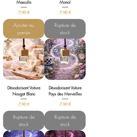
Masculin
Monoï
Prix
Prix
7,90 €
7,90 €
Ajouter au
Rupture de
panier
stock
Désodorisant Voiture
Désodorisant Voiture
Nougat Blanc
Pays des Merveilles
Prix
Prix
7,90 €
7,90 €
Rupture de
Rupture de
stock
stock