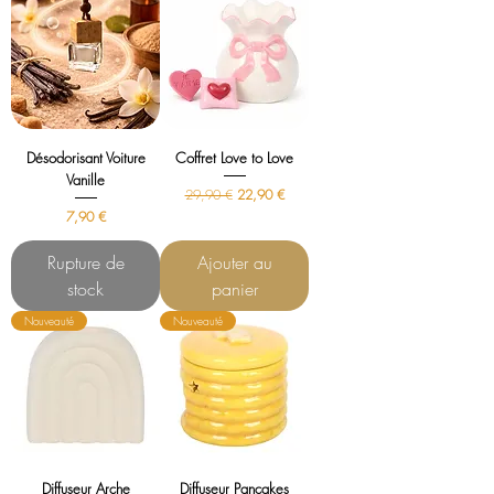
Désodorisant Voiture
Coffret Love to Love
Vanille
Prix original
Prix promotionnel
29,90 €
22,90 €
Prix
7,90 €
Rupture de
Ajouter au
stock
panier
Nouveauté
Nouveauté
Diffuseur Arche
Diffuseur Pancakes