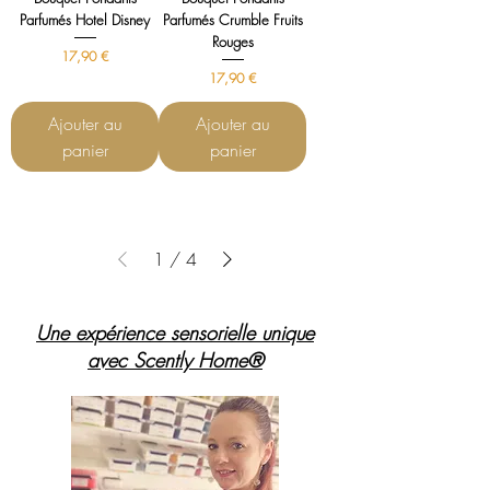
Parfumés Hotel Disney
Parfumés Crumble Fruits
Rouges
Prix
17,90 €
Prix
17,90 €
Ajouter au
Ajouter au
panier
panier
1
/
4
Une expérience sensorielle unique
avec Scently Home®